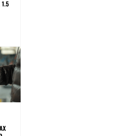
 1.5
АХ
О