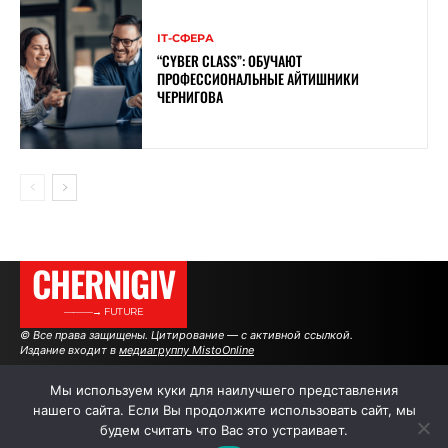
ІТ-СФЕРА
“CYBER ​​CLASS”: ОБУЧАЮТ
ПРОФЕССИОНАЛЬНЫЕ АЙТИШНИКИ
ЧЕРНИГОВА
CHERNIGIV
———→ FUTURE
© Все права защищены. Цитирование — с активной ссылкой.
Издание входит в
медиагруппу MistoOnline
Мы используем куки для наилучшего представления
нашего сайта. Если Вы продолжите использовать сайт, мы
АВТОРЫ
РЕКЛАМА НА САЙТЕ
будем считать что Вас это устраивает.