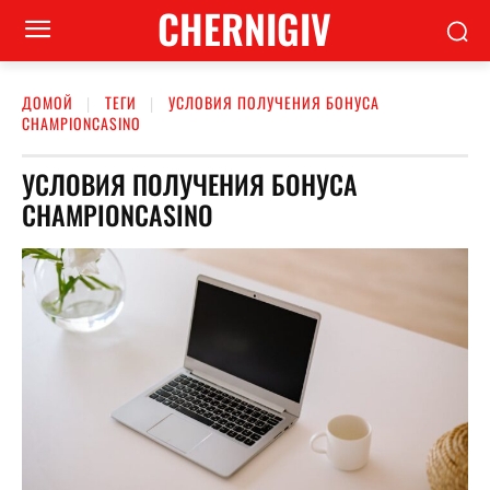
CHERNIGIV
ДОМОЙ
ТЕГИ
УСЛОВИЯ ПОЛУЧЕНИЯ БОНУСА
CHAMPIONCASINO
УСЛОВИЯ ПОЛУЧЕНИЯ БОНУСА
CHAMPIONCASINO