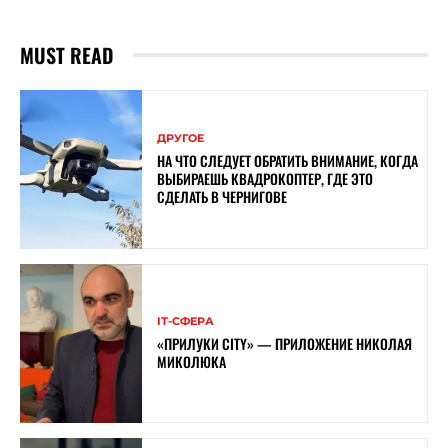
MUST READ
ДРУГОЕ
НА ЧТО СЛЕДУЕТ ОБРАТИТЬ ВНИМАНИЕ, КОГДА
ВЫБИРАЕШЬ КВАДРОКОПТЕР, ГДЕ ЭТО
СДЕЛАТЬ В ЧЕРНИГОВЕ
ІТ-СФЕРА
«ПРИЛУКИ CITY» — ПРИЛОЖЕНИЕ НИКОЛАЯ
МИКОЛЮКА