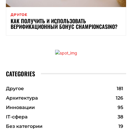
ДРУГОЕ
КАК ПОЛУЧИТЬ И ИСПОЛЬЗОВАТЬ
ВЕРИФИКАЦИОННЫЙ БОНУС CHAMPIONCASINO?
CATEGORIES
Другое
181
Архитектура
126
Инновации
95
ІТ-сфера
38
Без категории
19