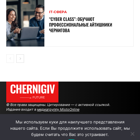
ІТ-СФЕРА
“CYBER ​​CLASS”: ОБУЧАЮТ
ПРОФЕССИОНАЛЬНЫЕ АЙТИШНИКИ
ЧЕРНИГОВА
CHERNIGIV
———→ FUTURE
© Все права защищены. Цитирование — с активной ссылкой.
Издание входит в
медиагруппу MistoOnline
Мы используем куки для наилучшего представления
нашего сайта. Если Вы продолжите использовать сайт, мы
АВТОРЫ
РЕКЛАМА НА САЙТЕ
будем считать что Вас это устраивает.