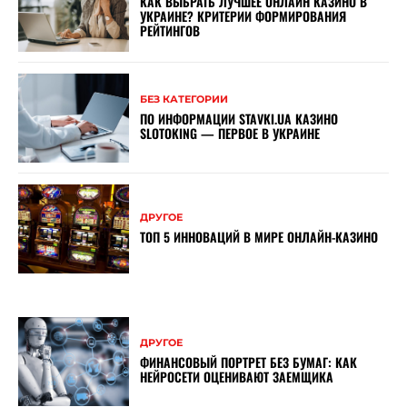
КАК ВЫБРАТЬ ЛУЧШЕЕ ОНЛАЙН КАЗИНО В
УКРАИНЕ? КРИТЕРИИ ФОРМИРОВАНИЯ
РЕЙТИНГОВ
БЕЗ КАТЕГОРИИ
ПО ИНФОРМАЦИИ STAVKI.UA КАЗИНО
SLOTOKING — ПЕРВОЕ В УКРАИНЕ
ДРУГОЕ
ТОП 5 ИННОВАЦИЙ В МИРЕ ОНЛАЙН-КАЗИНО
ДРУГОЕ
ФИНАНСОВЫЙ ПОРТРЕТ БЕЗ БУМАГ: КАК
НЕЙРОСЕТИ ОЦЕНИВАЮТ ЗАЕМЩИКА