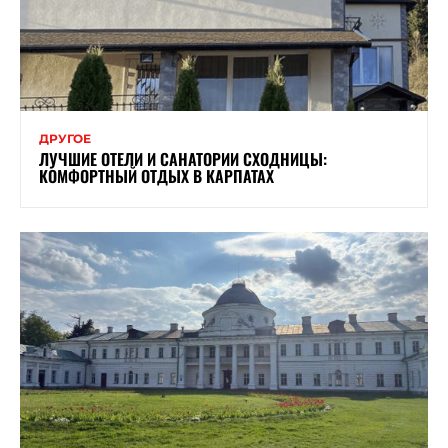
ДРУГОЕ
ЛУЧШИЕ ОТЕЛИ И САНАТОРИИ СХОДНИЦЫ:
КОМФОРТНЫЙ ОТДЫХ В КАРПАТАХ