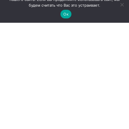
будем считать что Вас это устраивает.
Ок