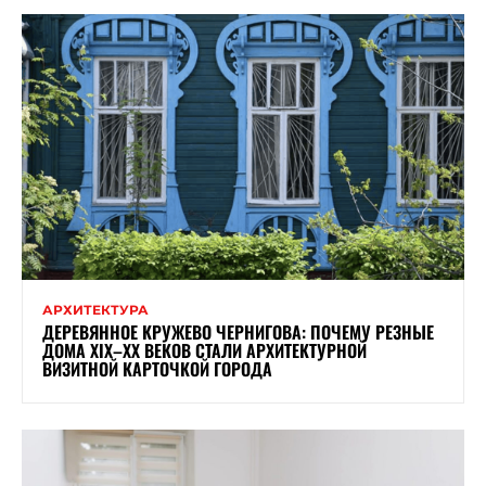
АРХИТЕКТУРА
ДЕРЕВЯННОЕ КРУЖЕВО ЧЕРНИГОВА: ПОЧЕМУ РЕЗНЫЕ
ДОМА XIX–XX ВЕКОВ СТАЛИ АРХИТЕКТУРНОЙ
ВИЗИТНОЙ КАРТОЧКОЙ ГОРОДА