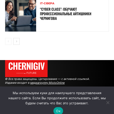
ІТ-СФЕРА
“CYBER ​​CLASS”: ОБУЧАЮТ
ПРОФЕССИОНАЛЬНЫЕ АЙТИШНИКИ
ЧЕРНИГОВА
CHERNIGIV
———→ FUTURE
© Все права защищены. Цитирование — с активной ссылкой.
Издание входит в
медиагруппу MistoOnline
Мы используем куки для наилучшего представления
нашего сайта. Если Вы продолжите использовать сайт, мы
АВТОРЫ
РЕКЛАМА НА САЙТЕ
будем считать что Вас это устраивает.
Ок