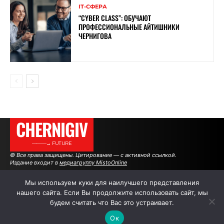
ІТ-СФЕРА
“CYBER ​​CLASS”: ОБУЧАЮТ
ПРОФЕССИОНАЛЬНЫЕ АЙТИШНИКИ
ЧЕРНИГОВА
CHERNIGIV
———→ FUTURE
© Все права защищены. Цитирование — с активной ссылкой.
Издание входит в
медиагруппу MistoOnline
Мы используем куки для наилучшего представления
нашего сайта. Если Вы продолжите использовать сайт, мы
АВТОРЫ
РЕКЛАМА НА САЙТЕ
будем считать что Вас это устраивает.
Ок