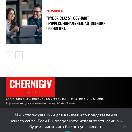
ІТ-СФЕРА
“CYBER ​​CLASS”: ОБУЧАЮТ
ПРОФЕССИОНАЛЬНЫЕ АЙТИШНИКИ
ЧЕРНИГОВА
CHERNIGIV
———→ FUTURE
© Все права защищены. Цитирование — с активной ссылкой.
Издание входит в
медиагруппу MistoOnline
Мы используем куки для наилучшего представления
нашего сайта. Если Вы продолжите использовать сайт, мы
АВТОРЫ
РЕКЛАМА НА САЙТЕ
будем считать что Вас это устраивает.