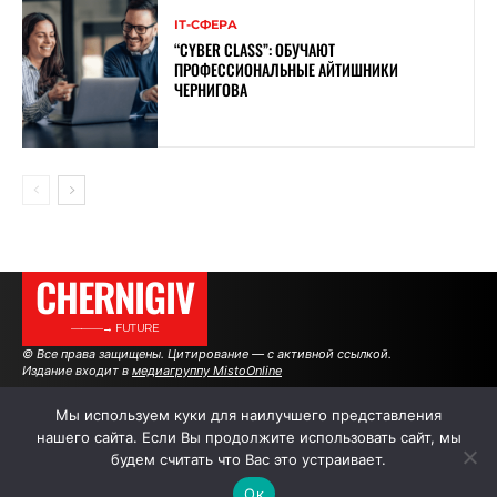
ІТ-СФЕРА
“CYBER ​​CLASS”: ОБУЧАЮТ
ПРОФЕССИОНАЛЬНЫЕ АЙТИШНИКИ
ЧЕРНИГОВА
CHERNIGIV
———→ FUTURE
© Все права защищены. Цитирование — с активной ссылкой.
Издание входит в
медиагруппу MistoOnline
Мы используем куки для наилучшего представления
нашего сайта. Если Вы продолжите использовать сайт, мы
АВТОРЫ
РЕКЛАМА НА САЙТЕ
будем считать что Вас это устраивает.
Ок