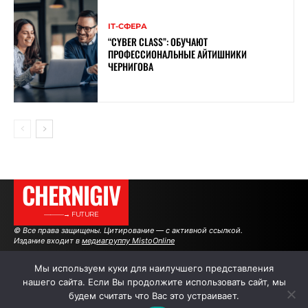
ІТ-СФЕРА
“CYBER ​​CLASS”: ОБУЧАЮТ
ПРОФЕССИОНАЛЬНЫЕ АЙТИШНИКИ
ЧЕРНИГОВА
CHERNIGIV
———→ FUTURE
© Все права защищены. Цитирование — с активной ссылкой.
Издание входит в
медиагруппу MistoOnline
Мы используем куки для наилучшего представления
нашего сайта. Если Вы продолжите использовать сайт, мы
АВТОРЫ
РЕКЛАМА НА САЙТЕ
будем считать что Вас это устраивает.