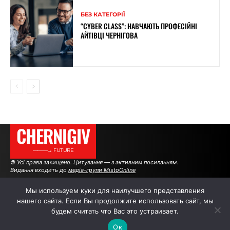
БЕЗ КАТЕГОРІЇ
“CYBER CLASS”: НАВЧАЮТЬ ПРОФЕСІЙНІ
АЙТІВЦІ ЧЕРНІГОВА
CHERNIGIV
———→ FUTURE
© Усі права захищено. Цитування — з активним посиланням.
Видання входить до
медіа-групи MistoOnline
Мы используем куки для наилучшего представления
нашего сайта. Если Вы продолжите использовать сайт, мы
АВТОРИ
РЕКЛАМА НА САЙТІ
будем считать что Вас это устраивает.
Ок