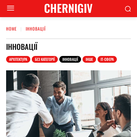
CHERNIGIV
HOME
ІННОВАЦІЇ
ІННОВАЦІЇ
АРХІТЕКТУРА
БЕЗ КАТЕГОРІЇ
ІННОВАЦІЇ
ІНШЕ
ІТ-СФЕРА