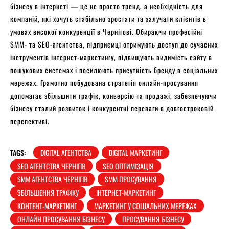
бізнесу в інтернеті — це не просто тренд, а необхідність для
компаній, які хочуть стабільно зростати та залучати клієнтів в
умовах високої конкуренції в Чернігові. Обираючи професійні
SMM- та SEO-агентства, підприємці отримують доступ до сучасних
інструментів інтернет-маркетингу, підвищують видимість сайту в
пошукових системах і посилюють присутність бренду в соціальних
мережах. Грамотно побудована стратегія онлайн-просування
допомагає збільшити трафік, конверсію та продажі, забезпечуючи
бізнесу сталий розвиток і конкурентні переваги в довгостроковій
перспективі.
TAGS:
DIGITAL АГЕНТСТВА
DIGITAL МАРКЕТИНГ
SEO АГЕНТСТВА ЧЕРНІГІВ
SEO ОПТИМІЗАЦІЯ
SMM АГЕНТСТВА ЧЕРНІГІВ
SMM ПРОСУВАННЯ
ЗБІЛЬШЕННЯ ТРАФІКУ
ІНТЕРНЕТ-МАРКЕТИНГ
КОНТЕНТ-МАРКЕТИНГ
МАРКЕТИНГ У СОЦІАЛЬНИХ МЕРЕЖАХ
ОНЛАЙН ПРОСУВАННЯ БІЗНЕСУ
ПРОСУВАННЯ БІЗНЕСУ