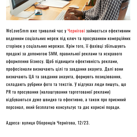
WeLoveSmm вже тривалий час у
Чернігові
займається ефективним
веденням соціальних мереж під ключ та просуванням комерційних
сторінок у соціальних мережах. Крім того, її фахівці збільшують
продажі за допомогою SMM, правильної реклами та яскравого
оформлення бізнесу. Щоб підвищити ефективність реклами,
професіонали визначають цілі та завдання акаунта. Далі вони
визначають ЦА та завдання акаунта, формують позиціювання,
складають рубрики фото та текстів. У відгуках люди пишуть, що
PR та просування (налаштування таргетованої реклами)
відбуваються дуже швидко та ефективно, а також про приємний
персонал, який безплатно консультує та дає корисні поради.
Адреса: вулиця Оборонців Чернігова, 12/23.