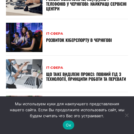
ТЕЛЕФОНІВ У ЧЕРНІГОВІ: НАЙКРАЩІ СЕРВІСНІ
ЦЕНТРИ
ІТ-СФЕРА
РОЗВИТОК КІБЕРСПОРТУ В ЧЕРНІГОВІ
ІТ-СФЕРА
ЩО ТАКЕ ВИДІЛЕНІ ПРОКСІ: ПОВНИЙ ГІД З
ТЕХНОЛОГІЇ, ПРИНЦИПИ РОБОТИ ТА ПЕРЕВАГИ
Мы используем куки для наилучшего представления
ІТ-СФЕРА
нашего сайта. Если Вы продолжите использовать сайт, мы
СМАРТФОНИ XIAOMI: ЯКИЙ ОБРАТИ ДЛЯ
ТРИВАЛОГО КОРИСТУВАННЯ?
будем считать что Вас это устраивает.
Ок