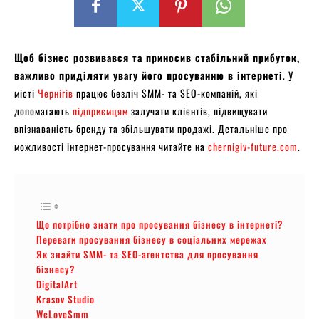
Щоб бізнес розвивався та приносив стабільний прибуток,
важливо приділяти увагу його просуванню в інтернеті
. У
місті
Чернігів
працює безліч SMM- та SEO-компаній, які
допомагають
підприємцям
залучати клієнтів, підвищувати
впізнаваність бренду та збільшувати продажі. Детальніше про
можливості інтернет-просування читайте на
chernigiv-future.com
.
Що потрібно знати про просування бізнесу в інтернеті?
Переваги просування бізнесу в соціальних мережах
Як знайти SMM- та SEO-агентства для просування
бізнесу?
DigitalArt
Krasov Studio
WeLoveSmm