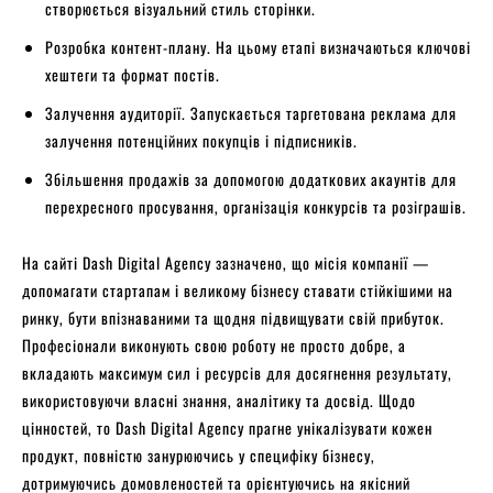
створюється візуальний стиль сторінки.
Розробка контент-плану. На цьому етапі визначаються ключові
хештеги та формат постів.
Залучення аудиторії. Запускається таргетована реклама для
залучення потенційних покупців і підписників.
Збільшення продажів за допомогою додаткових акаунтів для
перехресного просування, організація конкурсів та розіграшів.
На сайті Dash Digital Agency зазначено, що місія компанії —
допомагати стартапам і великому бізнесу ставати стійкішими на
ринку, бути впізнаваними та щодня підвищувати свій прибуток.
Професіонали виконують свою роботу не просто добре, а
вкладають максимум сил і ресурсів для досягнення результату,
використовуючи власні знання, аналітику та досвід. Щодо
цінностей, то Dash Digital Agency прагне унікалізувати кожен
продукт, повністю занурюючись у специфіку бізнесу,
дотримуючись домовленостей та орієнтуючись на якісний