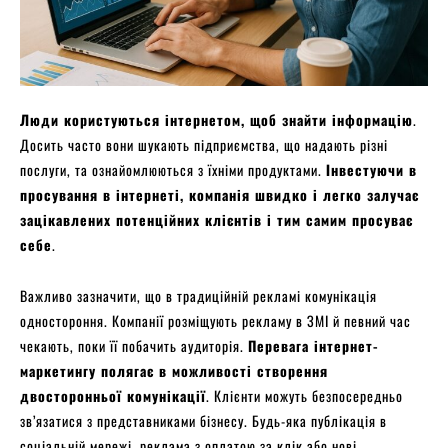
Люди користуються інтернетом, щоб знайти інформацію
.
Досить часто вони шукають підприємства, що надають різні
послуги, та ознайомлюються з їхніми продуктами.
Інвестуючи в
просування в інтернеті, компанія швидко і легко залучає
зацікавлених потенційних клієнтів і тим самим просуває
себе
.
Важливо зазначити, що в традиційній рекламі комунікація
одностороння. Компанії розміщують рекламу в ЗМІ й певний час
чекають, поки її побачить аудиторія.
Перевага інтернет-
маркетингу полягає в можливості створення
двосторонньої комунікації
. Клієнти можуть безпосередньо
зв’язатися з представниками бізнесу. Будь-яка публікація в
соціальній мережі, реклама з оплатою за клік або нові