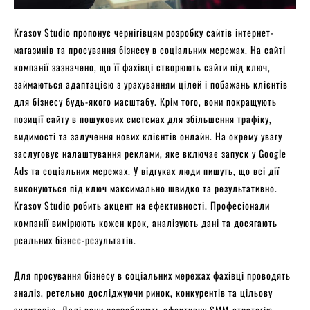
Krasov Studio пропонує чернігівцям розробку сайтів інтернет-
магазинів та просування бізнесу в соціальних мережах. На сайті
компанії зазначено, що її фахівці створюють сайти під ключ,
займаються адаптацією з урахуванням цілей і побажань клієнтів
для бізнесу будь-якого масштабу. Крім того, вони покращують
позиції сайту в пошукових системах для збільшення трафіку,
видимості та залучення нових клієнтів онлайн. На окрему увагу
заслуговує налаштування реклами, яке включає запуск у Google
Ads та соціальних мережах. У відгуках люди пишуть, що всі дії
виконуються під ключ максимально швидко та результативно.
Krasov Studio робить акцент на ефективності. Професіонали
компанії вимірюють кожен крок, аналізують дані та досягають
реальних бізнес-результатів.
Для просування бізнесу в соціальних мережах фахівці проводять
аналіз, ретельно досліджуючи ринок, конкурентів та цільову
аудиторію. Далі вони розробляють ефективну SMM-стратегію