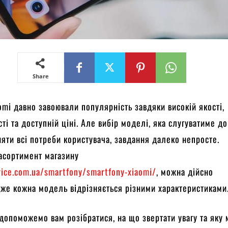
Share
mi давно завоювали популярність завдяки високій якості,
ті та доступній ціні. Але вибір моделі, яка слугуватиме до
яти всі потреби користувача, завдання далеко непросте.
асортимент магазину
rice.com.ua/smartfony/smartfony-xiaomi/
, можна дійсно
дже кожна модель відрізняється різними характеристиками
и допоможемо вам розібратися, на що звертати увагу та яку