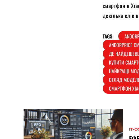
смартфонів Xia
декілька клікі
TAGS:
ANDORP
ANDORPRICE С
ДЕ НАЙДЕШЕВШ
КУПИТИ СМАРТ
НАЙКРАЩІ МОД
ОГЛЯД МОДЕЛЕ
СМАРТФОН XIA
ІТ-С
ЕФЕ