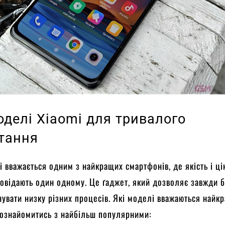
оделі Xiaomi для тривалого
тання
i вважається одним з найкращих смартфонів, де якість і ці
овідають один одному. Це ґаджет, який дозволяє завжди б
онувати низку різних процесів. Які моделі вважаються най
ознайомитись з найбільш популярними: