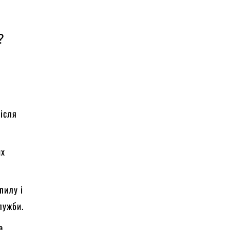
?
після
их
пилу і
лужби.
а