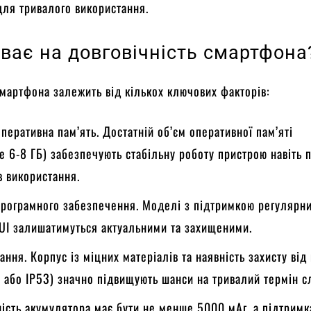
для тривалого використання.
ває на довговічність смартфона
смартфона залежить від кількох ключових факторів:
перативна пам’ять. Достатній об’єм оперативної пам’яті
 6-8 ГБ) забезпечують стабільну роботу пристрою навіть 
в використання.
рограмного забезпечення. Моделі з підтримкою регулярн
UI залишатимуться актуальними та захищеними.
ання. Корпус із міцних матеріалів та наявність захисту від 
8 або IP53) значно підвищують шанси на тривалий термін с
ність акумулятора має бути не менше 5000 мАг, а підтримк