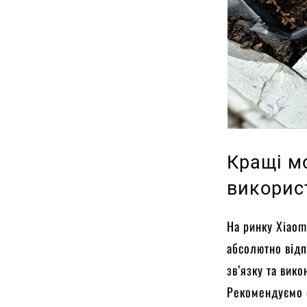
Кращі м
викорис
На ринку Xiaom
абсолютно відп
зв’язку та вик
Рекомендуємо 