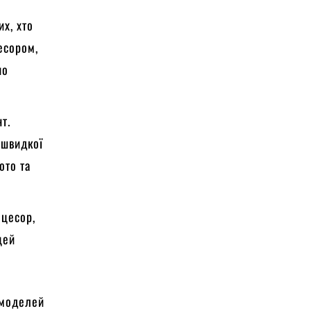
х, хто
есором,
но
т.
 швидкої
ото та
оцесор,
цей
 моделей