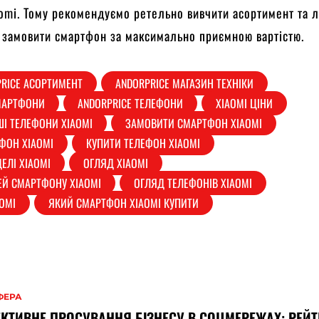
omi. Тому рекомендуємо ретельно вивчити асортимент та 
в замовити смартфон за максимально приємною вартістю.
RICE АСОРТИМЕНТ
ANDORPRICE МАГАЗИН ТЕХНІКИ
МАРТФОНИ
ANDORPRICE ТЕЛЕФОНИ
XIAOMI ЦІНИ
І ТЕЛЕФОНИ XIAOMI
ЗАМОВИТИ СМАРТФОН XIAOMI
ФОН XIAOMI
КУПИТИ ТЕЛЕФОН XIAOMI
ЕЛІ XIAOMI
ОГЛЯД XIAOMI
Й СМАРТФОНУ XIAOMI
ОГЛЯД ТЕЛЕФОНІВ XIAOMI
OMI
ЯКИЙ СМАРТФОН XIAOMI КУПИТИ
ФЕРА
КТИВНЕ ПРОСУВАННЯ БІЗНЕСУ В СОЦМЕРЕЖАХ: РЕЙ