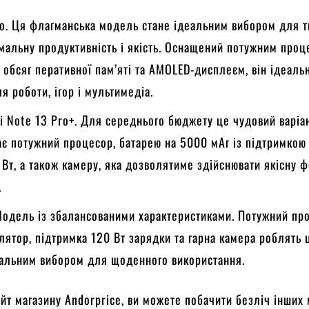
ro. Ця флагманська модель стане ідеальним вибором для ти
мальну продуктивність і якість. Оснащений потужним проц
 обсяг перативної пам’яті та AMOLED-дисплеєм, він ідеаль
я роботи, ігор і мультимедіа.
i Note 13 Pro+. Для середнього бюджету це чудовий варіан
є потужний процесор, батарею на 5000 мАг із підтримкою
Вт, а також камеру, яка дозволятиме здійснювати якісну ф
.
 Модель із збалансованими характеристиками. Потужний пр
лятор, підтримка 120 Вт зарядки та гарна камера роблять 
еальним вибором для щоденного використання.
айт магазину Andorprice, ви можете побачити безліч інших