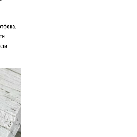
ртфона.
нти
всім