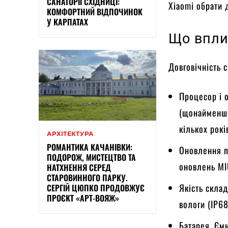
САНАТОРІЇ СХІДНИЦІ:
Xiaomi обрати 
КОМФОРТНИЙ ВІДПОЧИНОК
У КАРПАТАХ
Що впли
Довговічність 
Процесор і о
(щонайменше
кількох рокі
АРХІТЕКТУРА
РОМАНТИКА КАЧАНІВКИ:
Оновлення п
ПОДОРОЖ, МИСТЕЦТВО ТА
оновлень MI
НАТХНЕННЯ СЕРЕД
СТАРОВИННОГО ПАРКУ.
Якість склад
СЕРГІЙ ЦЮПКО ПРОДОВЖУЄ
ПРОЄКТ «АРТ-ВОЯЖ»
вологи (IP6
Батарея. Єм