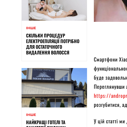
ІНШЕ
СКІЛЬКИ ПРОЦЕДУР
ЕЛЕКТРОЕПІЛЯЦІЇ ПОТРІБНО
ДЛЯ ОСТАТОЧНОГО
ВИДАЛЕННЯ ВОЛОССЯ
Смартфони Xiao
функціональнос
буде задовольн
Переглянувши 
https://androp
розгубитися, а
ІНШЕ
У цій статті м
НАЙКРАЩІ ГОТЕЛІ ТА