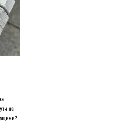
на
ути на
кращими?