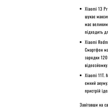
Xiaomi 13 P
шукає макси
має великим
підходить дл
Xiaomi Redm
Смартфон ма
зарядки 120 
відеозйомку
Xiaomi 11T.
ємний акуму
пристрій ід
Завітавши на с