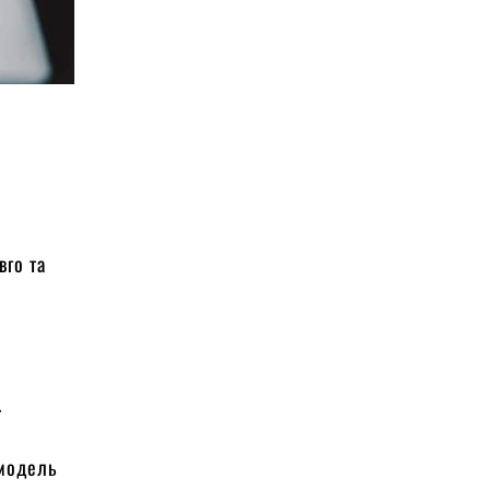
вго та
.
 модель