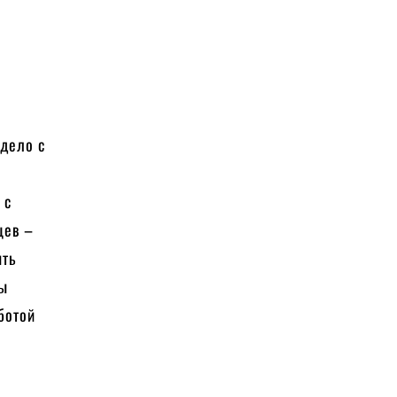
 дело с
, с
цев –
ить
бы
ботой