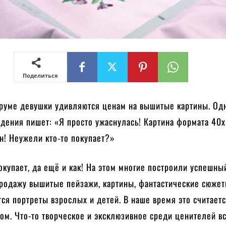
Поделиться
руме девушки удивляются ценам на вышитые картины. Од
дения пишет: «Я просто ужаснулась! Картина формата 40х
н! Неужели кто-то покупает?»
окупает, да ещё и как! На этом многие построили успешны
продажу вышитые пейзажи, картины, фантастические сюжет
ся портреты взрослых и детей. В наше время это считает
м. Что-то творческое и эксклюзивное среди ценителей в