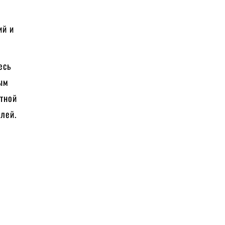
ий и
есь
дым
атной
лей.