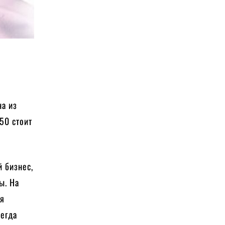
на из
50 стоит
й бизнес,
ы. На
ся
сегда