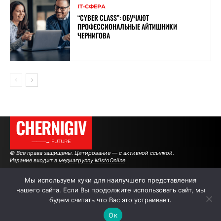
ІТ-СФЕРА
“CYBER ​​CLASS”: ОБУЧАЮТ
ПРОФЕССИОНАЛЬНЫЕ АЙТИШНИКИ
ЧЕРНИГОВА
CHERNIGIV
———→ FUTURE
© Все права защищены. Цитирование — с активной ссылкой.
Издание входит в
медиагруппу MistoOnline
Мы используем куки для наилучшего представления
нашего сайта. Если Вы продолжите использовать сайт, мы
АВТОРЫ
РЕКЛАМА НА САЙТЕ
будем считать что Вас это устраивает.
Ок