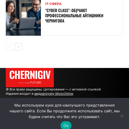
ІТ-СФЕРА
“CYBER ​​CLASS”: ОБУЧАЮТ
ПРОФЕССИОНАЛЬНЫЕ АЙТИШНИКИ
ЧЕРНИГОВА
CHERNIGIV
———→ FUTURE
© Все права защищены. Цитирование — с активной ссылкой.
Издание входит в
медиагруппу MistoOnline
Мы используем куки для наилучшего представления
нашего сайта. Если Вы продолжите использовать сайт, мы
АВТОРЫ
РЕКЛАМА НА САЙТЕ
будем считать что Вас это устраивает.
Ок