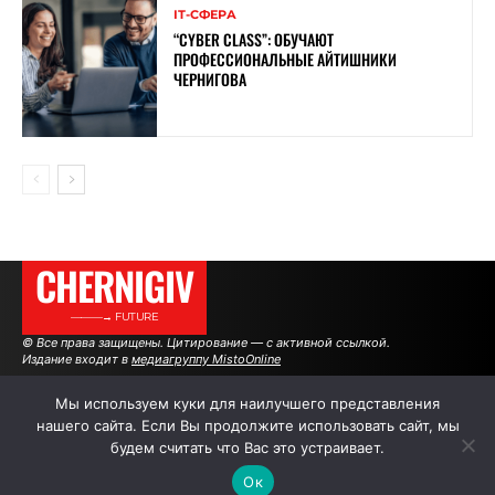
ІТ-СФЕРА
“CYBER ​​CLASS”: ОБУЧАЮТ
ПРОФЕССИОНАЛЬНЫЕ АЙТИШНИКИ
ЧЕРНИГОВА
CHERNIGIV
———→ FUTURE
© Все права защищены. Цитирование — с активной ссылкой.
Издание входит в
медиагруппу MistoOnline
Мы используем куки для наилучшего представления
нашего сайта. Если Вы продолжите использовать сайт, мы
АВТОРЫ
РЕКЛАМА НА САЙТЕ
будем считать что Вас это устраивает.
Ок