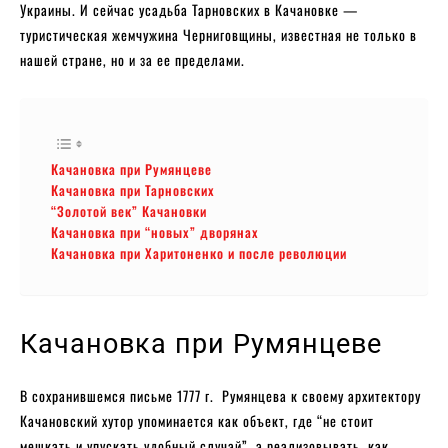
Украины. И сейчас усадьба Тарновских в Качановке —
туристическая жемчужина Черниговщины, известная не только в
нашей стране, но и за ее пределами.
Качановка при Румянцеве
Качановка при Тарновских
“Золотой век” Качановки
Качановка при “новых” дворянах
Качановка при Харитоненко и после революции
Качановка при Румянцеве
В сохранившемся письме 1777 г. Румянцева к своему архитектору
Качановский хутор упоминается как объект, где “не стоит
мешкать и упускать удобный случай”, а реализовывать, как