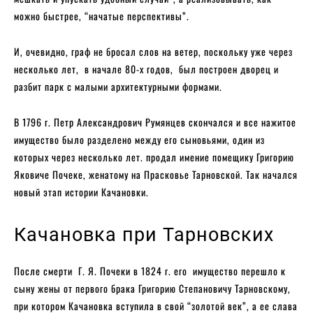
можно быстрее, “начатые перспективы”.
И, очевидно, граф не бросал слов на ветер, поскольку уже через
несколько лет, в начале 80-х годов, был построен дворец и
разбит парк с малыми архитектурными формами.
В 1796 г. Петр Александрович Румянцев скончался и все нажитое
имущество было разделено между его сыновьями, один из
которых через несколько лет. продал имение помещику Григорию
Яковиче Почеке, женатому на Прасковье Тарновской. Так начался
новый этап истории Качановки.
Качановка при Тарновских
После смерти Г. Я. Почеки в 1824 г. его имущество перешло к
сыну жены от первого брака Григорию Степановичу Тарновскому,
при котором Качановка вступила в свой “золотой век”, а ее слава