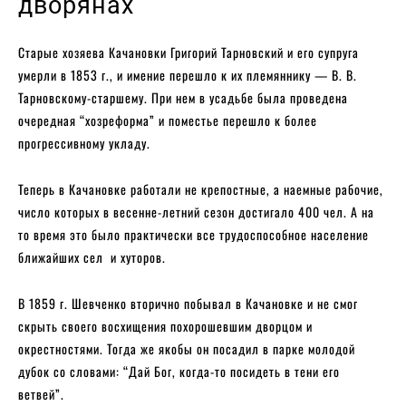
дворянах
Старые хозяева Качановки Григорий Тарновский и его супруга
умерли в 1853 г., и имение перешло к их племяннику — В. В.
Тарновскому-старшему. При нем в усадьбе была проведена
очередная “хозреформа” и поместье перешло к более
прогрессивному укладу.
Теперь в Качановке работали не крепостные, а наемные рабочие,
число которых в весенне-летний сезон достигало 400 чел. А на
то время это было практически все трудоспособное население
ближайших сел и хуторов.
В 1859 г. Шевченко вторично побывал в Качановке и не смог
скрыть своего восхищения похорошевшим дворцом и
окрестностями. Тогда же якобы он посадил в парке молодой
дубок со словами: “Дай Бог, когда-то посидеть в тени его
ветвей”.