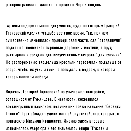
распространилась далеко за пределы Черниговщины.
Архивы содержат много документов, судя по которым Григорий
Тарновский уделял усадьбе все свое время. Так, при нем
существенно изменилась придворцовая части, сад “отодвинули”
подальше, появились парковые дорожки и мостики, а пруд
расширили и создали два искусственных острова “для гуляний”.
По распоряжению владельца крестьян переселили подальше от
озера, чтобы их утки и гуси не попадали в водоем, в котором
теперь плавали лебеди.
Впрочем, Григорий Тарновский не уничтожил постройки,
оставшиеся от Румянцева. В частности, сохранился
восьмигранный павильон, получивший позже название “беседка
Глинки”. Грот обладал удивительной акустикой, это, говорят, и
привлекло Михаила Ивановича. Именно здесь впервые
исполнялась увертюра к его знаменитой опере “Руслан и