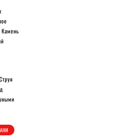
х
ное
. Камень
ий
Струя
од
ушными
ТАНИ