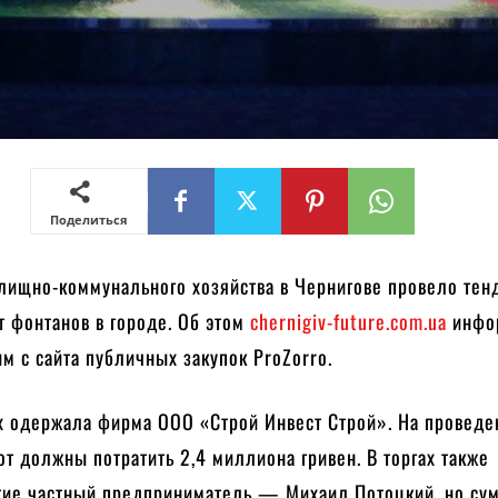
Поделиться
лищно-коммунального хозяйства в Чернигове провело тен
т фонтанов в городе. Об этом
chernigiv-future.com.ua
инфо
м с сайта публичных закупок ProZorro.
ах одержала фирма ООО «Строй Инвест Строй». На проведе
т должны потратить 2,4 миллиона гривен. В торгах также
тие частный предприниматель — Михаил Потоцкий, но сум