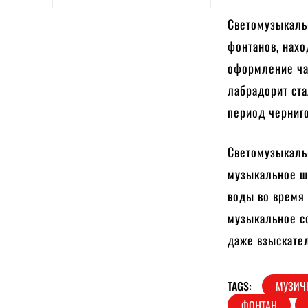
Светомузыкаль
фонтанов, нахо
оформление ча
лабрадорит ста
период черниго
Светомузыкальн
музыкальное ш
воды во время 
музыкальное с
даже взыскате
TAGS:
МУЗИЧ
ФОНТАН