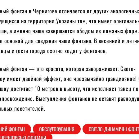
ный фонтан в Чернигове отличается от других аналогичны
дящихся на территории Украины тем, что имеет оригиналь
ши, а именно чаша завершается ободом из ломаных форм
л основой для создания чаши фонтана. В весенний и летн
вцы и гости города охотно ходят у фонтанов.
ый фонтан — это красота, которая завораживает. Свето-
оу имеет двойной эффект, оно чрезвычайно грандиозное! 
шоу достигает 10 метров в высоту, что исполняет танец п
опровождение. Выступления фонтанов не оставят равнод
льных посетителей.
НИЙ ФОНТАН
ОБСЛУГОВУВАННЯ
СВІТЛО-ДИНАМІЧНІ ФОН
ЧЕРНІГІВСЬКІ ФОНТАНИ