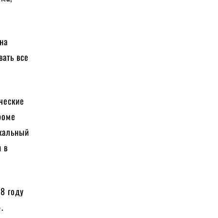
на
ать все
ические
роме
ыкальный
 в
8 году
.