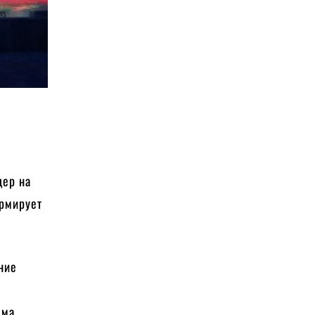
дер на
рмирует
ние
ма,