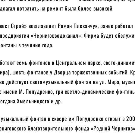
длагал потратить на ремонт была более высокой.
ест Строй» возглавляет Роман Плеканчук, ранее работал 
предприятии «Черниговводоканал». Фирма будет обслужив
онтаны в течение года.
ботают семь фонтанов в Центральном парке, свето-динам
ира), шесть фонтанов у Дворца торжественных событий. К
ове действует светомузыкальный фонтан на ул. Мира, муз
е имени М. Попудренко, три светло-динамические фонтаны
огдана Хмельницкого и др.
музыкальный фонтан в сквере им Попудренко открыт в 200
рниговского благотворительного фонда «Родной Чернигов»