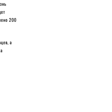
изнь
дет
лено 200
цев, а
 а