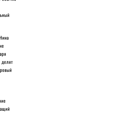
льный
 Нина
не
даря
ы делят
тровый
ние
жащий