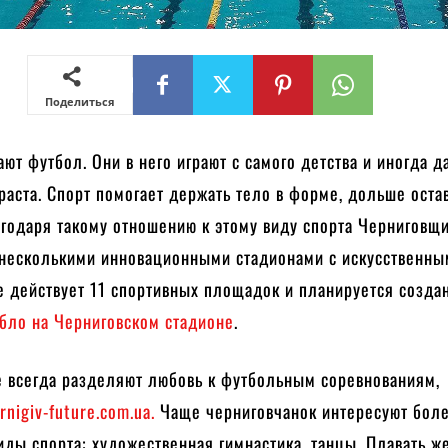
Поделиться
т футбол. Они в него играют с самого детства и иногда д
раста. Спорт помогает держать тело в форме, дольше оста
годаря такому отношению к этому виду спорта Черниговщ
 несколькими инновационными стадионами с искусственны
е действует 11 спортивных площадок и планируется созда
абло на Черниговском стадионе
.
 всегда разделяют любовь к футбольным соревнованиям,
rnigiv-future.com.ua.
Чаще черниговчанок интересуют бол
иды спорта: художественная гимнастика, танцы. Плавать ж