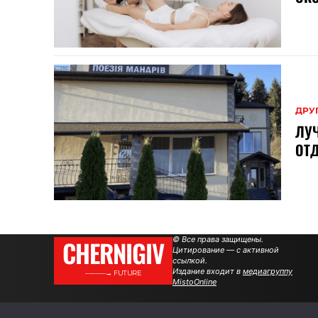
ДРУ
ЛУ
ОТД
CHERNIGIV
© Все права защищены.
Цитирование — с активной
ссылкой.
Издание входит в
медиагруппу
———→ FUTURE
MistoOnline