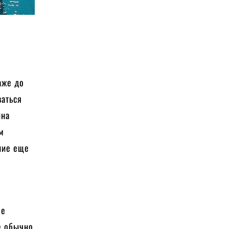
аже до
ваться
ина
м
ние еще
ее
е обычно