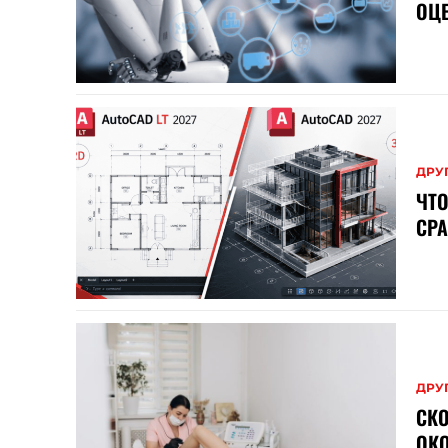
ОЦ
ДРУ
ЧТО
СРА
ДРУ
СК
ОК