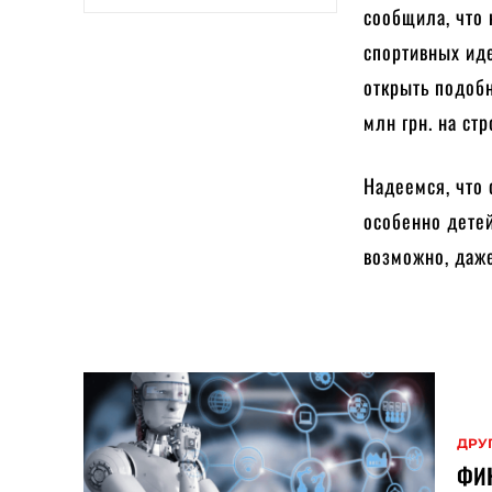
сообщила, что
спортивных иде
открыть подоб
млн грн. на ст
Надеемся, что 
особенно детей
возможно, даж
ДРУ
ФИН