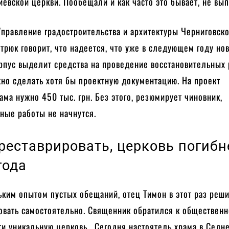
иевской церкви. Пообещали и как часто это бывает, не вы
правление градостроительства и архитектуры Черниговск
рюк говорит, что надеется, что уже в следующем году но
рпус выделит средства на проведение восстановительных 
но сделать хотя бы проектную документацию. На проект
ама нужно 450 тыс. грн. Без этого, резюмирует чиновник,
ьные работы не начнутся.
 реставрировать, церковь погибн
года
ким опытом пустых обещаний, отец Тимон в этот раз реш
овать самостоятельно. Священник обратился к общественн
ти уникальную церковь. Сегодня настоятель храма в Седн