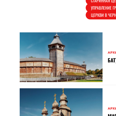
СТАРИННАЯ ЦЕ
УПРАВЛЕНИЕ Г
ЦЕРКВИ В ЧЕР
АРХ
БА
АРХ
МИ