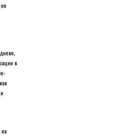
 но
едневе,
рации в
не-
как
 и
 на