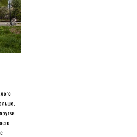
алого
больше,
оругви
осто
не