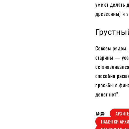
умеют делать 
древесины) и з
Грустны
Совсем рядом,
старины — усад
останавливалс
способно расше
просьбы о фин
денег нет”.
TAGS:
АРХИТ
ПАМЯТКИ АРХ