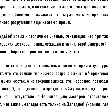
обранных средств, к сожалению, недостаточно для полноц
о, по крайней мере, их хватит, чтобы удержать историческ
лного разрушения еще какое-то время.
дьбой храма и столичные ученые, считающие, что при та
иевская церковь, принадлежащая к уникальной Сиверской 
ского барокко, простоит не больше 2-3 лет.
ского товарищества охраны памятников истории и культур
т, что это редкий тип храмов, встречающийся в Черниговс
ольких местах. А из сохранившихся, это, наверное, послед
 типа. Однако даже если средства найдутся, еще одна про
енко — отсутствие на Черниговщине мастеров- строителей
т, что такие умельцы есть только на Западной Украине, гд