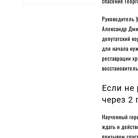
спасение Георг
Руководитель У
Александр Дмит
депутатский ко
для начала нуж
реставрации хр
восстановител
Если не
через 2 
Наученный горь
ждать и действ
призывом спас