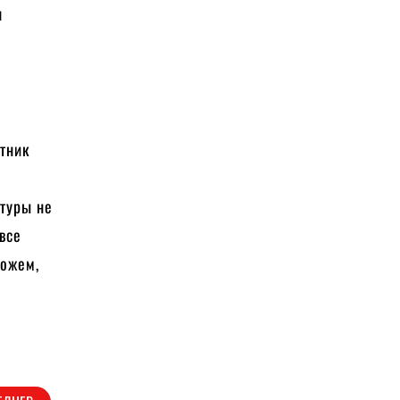
н
тник
атуры не
все
можем,