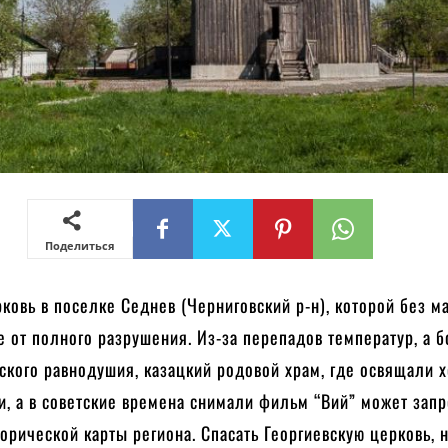
Поделиться
ковь в поселке Седнев (Черниговский р-н), которой без м
е от полного разрушения. Из-за перепадов температур, а 
ского равнодушия, казацкий родовой храм, где освящали х
, а в советские времена снимали фильм “Вий” может запр
торической карты региона. Спасать Георгиевскую церковь, 