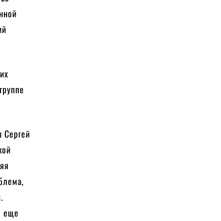
енной
ий
ких
группе
ы Сергей
кой
няя
блема,
.
е еще