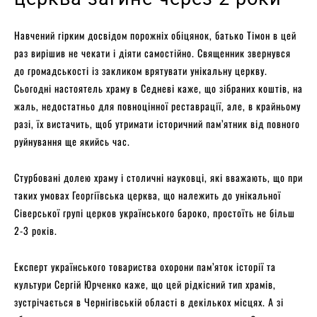
Навчений гірким досвідом порожніх обіцянок, батько Тімон в цей
раз вирішив не чекати і діяти самостійно. Священник звернувся
до громадськості із закликом врятувати унікальну церкву.
Сьогодні настоятель храму в Седневі каже, що зібраних коштів, на
жаль, недостатньо для повноцінної реставрації, але, в крайньому
разі, їх вистачить, щоб утримати історичний пам’ятник від повного
руйнування ще якийсь час.
Стурбовані долею храму і столичні науковці, які вважають, що при
таких умовах Георгіївська церква, що належить до унікальної
Сіверської групі церков українського бароко, простоїть не більш
2-3 років.
Експерт українського товариства охорони пам’яток історії та
культури Сергій Юрченко каже, що цей рідкісний тип храмів,
зустрічається в Чернігівській області в декількох місцях. А зі