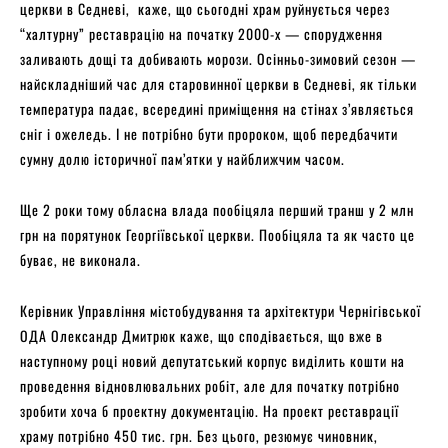
церкви в Седневі, каже, що сьогодні храм руйнується через
“халтурну” реставрацію на початку 2000-х — спорудження
заливають дощі та добивають морози. Осінньо-зимовий сезон —
найскладніший час для старовинної церкви в Седневі, як тільки
температура падає, всередині приміщення на стінах з’являється
сніг і ожеледь. І не потрібно бути пророком, щоб передбачити
сумну долю історичної пам’ятки у найближчим часом.
Ще 2 роки тому обласна влада пообіцяла перший транш у 2 млн
грн на порятунок Георгіївської церкви. Пообіцяла та як часто це
буває, не виконала.
Керівник Управління містобудування та архітектури Чернігівської
ОДА Олександр Дмитрюк каже, що сподівається, що вже в
наступному році новий депутатський корпус виділить кошти на
проведення відновлювальних робіт, але для початку потрібно
зробити хоча б проектну документацію. На проект реставрації
храму потрібно 450 тис. грн. Без цього, резюмує чиновник,