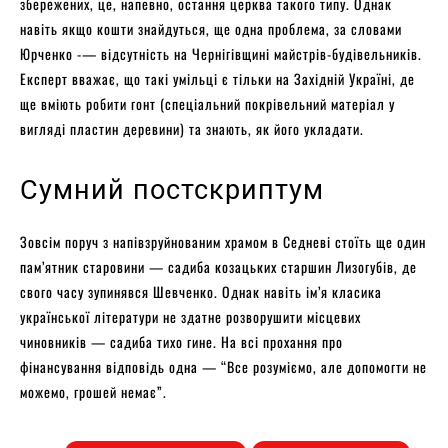
збережених, це, напевно, остання церква такого типу. Однак
навіть якщо кошти знайдуться, ще одна проблема, за словами
Юрченко -— відсутність на Чернігівщині майстрів-будівельників.
Експерт вважає, що такі умільці є тільки на Західній Україні, де
ще вміють робити гонт (спеціальний покрівельний матеріал у
вигляді пластин деревини) та знають, як його укладати.
Сумний постскриптум
Зовсім поруч з напівзруйнованим храмом в Седневі стоїть ще один
пам’ятник старовини — садиба козацьких старшин Лизогубів, де
свого часу зупинявся Шевченко. Однак навіть ім’я класика
української літератури не здатне розворушити місцевих
чиновників — садиба тихо гине. На всі прохання про
фінансування відповідь одна — “Все розуміємо, але допомогти не
можемо, грошей немає”.