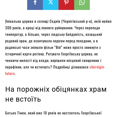
Унікальна церква в селищі Седнів (Чернігівський р-н), якій майже
300 років, в кроці від повного руйнування. Через перепади
температур, а більше, через людську байдужість, козацький
родовий храм, де освячували хоругви перед походами, а в
радянські часи знімали фільм “Вій” може просто зникнути з
історичної карти регіону. Рятувати Георгіївську церкву, не
чекаючи милості від влади, вирішили місцевий священник і
парафіяни, але чи встигнуть? Подробиці дізнавався
chernigiv-
future
.
На порожніх обіцянках храм
не встоїть
Батько Тімон, який вже 10 років як настоятель Георгіївської