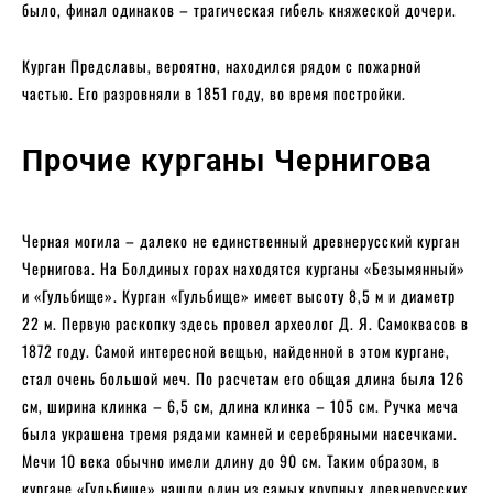
было, финал одинаков – трагическая гибель княжеской дочери.
Курган Предславы, вероятно, находился рядом с пожарной
частью. Его разровняли в 1851 году, во время постройки.
Прочие курганы Чернигова
Черная могила – далеко не единственный древнерусский курган
Чернигова. На Болдиных горах находятся курганы «Безымянный»
и «Гульбище». Курган «Гульбище» имеет высоту 8,5 м и диаметр
22 м. Первую раскопку здесь провел археолог Д. Я. Самоквасов в
1872 году. Самой интересной вещью, найденной в этом кургане,
стал очень большой меч. По расчетам его общая длина была 126
см, ширина клинка – 6,5 см, длина клинка – 105 см. Ручка меча
была украшена тремя рядами камней и серебряными насечками.
Мечи 10 века обычно имели длину до 90 см. Таким образом, в
кургане «Гульбище» нашли один из самых крупных древнерусских