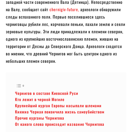
западной части современного Вала (Детинца). Непосредственно
на Валу, сообщает сайт
chernigiv-future,
археологи обнаружили
следы вспаханного поля. Первые поселившиеся здесь
черниговцы рубили лес, корчевали пеньки, пахали землю и сеяли
зерновые культуры. Эти люди принадлежали к племени северян,
одного из крупнейших восточнославянских племен, живших на
территории от Десны до Северского Донца. Археологи сходятся
во мнении, что древний Чернигов мог быть центром одного из
небольших племен северян.
Чернигов в составе Киевской Руси
Кто лежит в черной Могиле
Крупнейший курган Европы насыпали шлемами
Княжна Черная покончила жизнь самоубийством
Прочие курганы Чернигова
От какого слова происходит название Чернигова