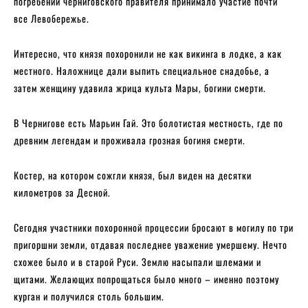
погребении черниговского правителя принимало участие почти
все Левобережье.
Интересно, что князя похоронили не как викинга в лодке, а как
местного. Наложнице дали выпить специальное снадобье, а
затем женщину удавила жрица культа Мары, богини смерти.
В Чернигове есть Марьин Гай. Это болотистая местность, где по
древним легендам и проживала грозная богиня смерти.
Костер, на котором сожгли князя, был виден на десятки
километров за Десной.
Сегодня участники похоронной процессии бросают в могилу по три
пригоршни земли, отдавая последнее уважение умершему. Нечто
схожее было и в старой Руси. Землю насыпали шлемами и
щитами. Желающих попрощаться было много – именно поэтому
курган и получился столь большим.