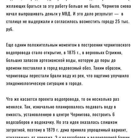
желающих браться за эту работу больше не было, Чернигов снова
начал выпрашивать деньги у МВД. И это дало результат — в
столице не выдержали и согласилось возместить городу 25 тыс.
руб.
Еще одним положительным моментом в построении черниговского
водопровода стало открытие, в 1875 г., в верховьях Стрижня,
больших запасов артезианской воды, которую до поры до
времени поставлял в город водовозный обоз. Таким образом,
черниговцы перестали брали воду из рек, что ощутимо улучшило
эпидемиологическую ситуацию в городе.
Что же касается проекта водопровода, то он несколько раз
менялся. Так, изначально планировалось подавать воду в
емкость, установленную в центре Чернигова, построить 6
водозаборов и водокачку. Но эта идея оказалась слишком
затратной, поэтому в 1879 г. дума приняла упрощенный вариант,
отказавшись от дренажа, 3-х водозаборов и водонапорной башни.