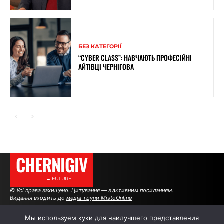
БЕЗ КАТЕГОРІЇ
“CYBER CLASS”: НАВЧАЮТЬ ПРОФЕСІЙНІ
АЙТІВЦІ ЧЕРНІГОВА
CHERNIGIV
———→ FUTURE
© Усі права захищено. Цитування — з активним посиланням.
Видання входить до
медіа-групи MistoOnline
Мы используем куки для наилучшего представления