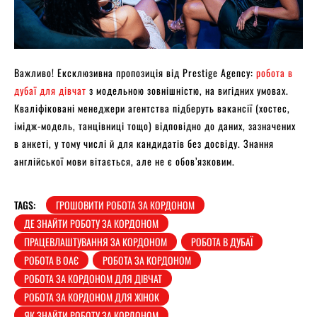
Важливо! Ексклюзивна пропозиція від Prestige Agency:
робота в
дубаї для дівчат
з модельною зовнішністю, на вигідних умовах.
Кваліфіковані менеджери агентства підберуть вакансії (хостес,
імідж-модель, танцівниці тощо) відповідно до даних, зазначених
в анкеті, у тому числі й для кандидатів без досвіду. Знання
англійської мови вітається, але не є обов’язковим.
TAGS:
ГРОШОВИТИ РОБОТА ЗА КОРДОНОМ
ДЕ ЗНАЙТИ РОБОТУ ЗА КОРДОНОМ
ПРАЦЕВЛАШТУВАННЯ ЗА КОРДОНОМ
РОБОТА В ДУБАЇ
РОБОТА В ОАЄ
РОБОТА ЗА КОРДОНОМ
РОБОТА ЗА КОРДОНОМ ДЛЯ ДІВЧАТ
РОБОТА ЗА КОРДОНОМ ДЛЯ ЖІНОК
ЯК ЗНАЙТИ РОБОТУ ЗА КОРДОНОМ