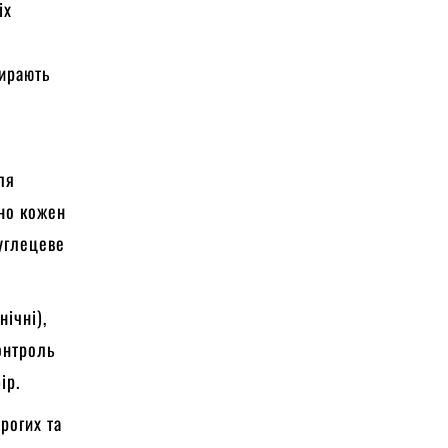
іх
бирають
ля
чно кожен
вуглецеве
нічні),
контроль
ір.
орогих та