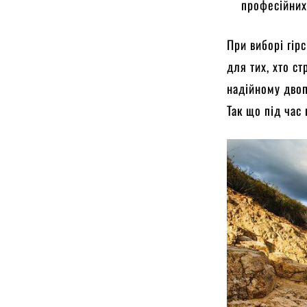
професійних
При виборі гір
для тих, хто с
надійному двоп
Так що під час