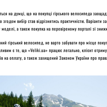
ться на думці, що на покупці гірського велосипеда заоща
то згодом вибір став відрізнятись практичністю. Варіанти 
бу моделі, а також покупка на перевіреному порталі зі зниж
ний гірський велосипед, не варто забувати про місце поку
ливим є те, що «Veliki.ua» працює легально, клієнт отрим
ів на оплату, а також захищений Законом України про прав