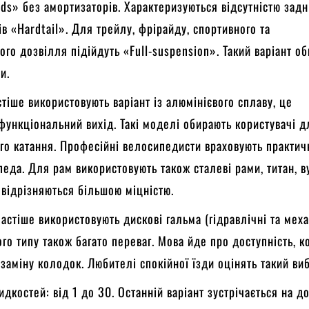
ds» без амортизаторів. Характеризуються відсутністю задн
в «Hardtail». Для трейлу, фрірайду, спортивного та
го дозвілля підійдуть «Full-suspension». Такий варіант о
и.
тіше використовують варіант із алюмінієвого сплаву, це
функціональний вихід. Такі моделі обирають користувачі д
го катання. Професійні велосипедисти враховують практи
педа. Для рам використовують також сталеві рами, титан, 
 відрізняються більшою міцністю.
астіше використовують дискові гальма (гідравлічні та меха
го типу також багато переваг. Мова йде про доступність, 
 заміну колодок. Любителі спокійної їзди оцінять такий виб
идкостей: від 1 до 30. Останній варіант зустрічається на д