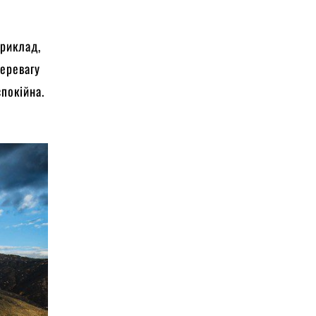
приклад,
перевагу
покійна.