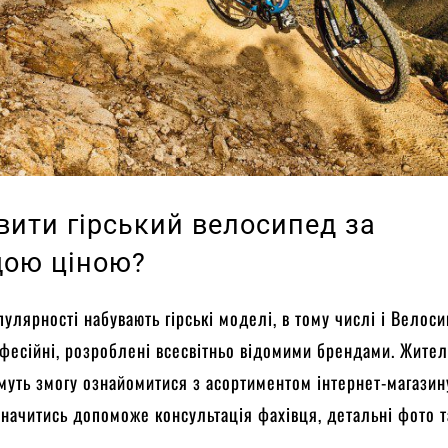
вити гірський велосипед за
ою ціною?
пулярності набувають гірські моделі, в тому числі і Велоси
офесійні, розроблені всесвітньо відомими брендами. Жител
муть змогу ознайомитися з асортиментом інтернет-магазин
изначитись допоможе консультація фахівця, детальні фото т