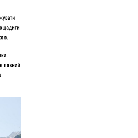
джувати
заощадити
кою.
пки.
ує повний
а