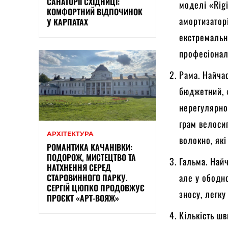
САНАТОРІЇ СХІДНИЦІ:
моделі «Rigi
КОМФОРТНИЙ ВІДПОЧИНОК
амортизаторі
У КАРПАТАХ
екстремально
професіонал
Рама. Найчас
бюджетний, 
нерегулярно
грам велоси
АРХІТЕКТУРА
волокно, які
РОМАНТИКА КАЧАНІВКИ:
ПОДОРОЖ, МИСТЕЦТВО ТА
Гальма. Найч
НАТХНЕННЯ СЕРЕД
але у ободно
СТАРОВИННОГО ПАРКУ.
СЕРГІЙ ЦЮПКО ПРОДОВЖУЄ
зносу, легку
ПРОЄКТ «АРТ-ВОЯЖ»
Кількість шв