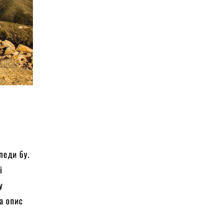
педи бу.
і
у
а опис