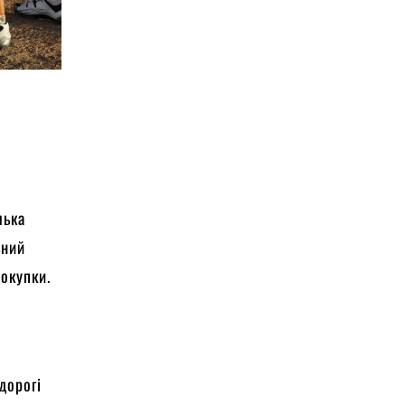
лька
ьний
покупки.
дорогі