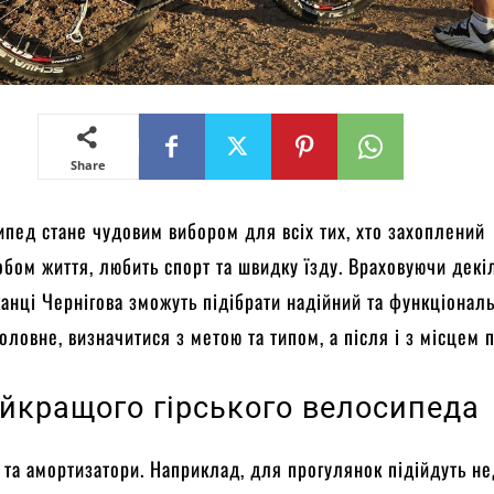
Share
ипед стане чудовим вибором для всіх тих, хто захоплений
бом життя, любить спорт та швидку їзду. Враховуючи декі
канці Чернігова зможуть підібрати надійний та функціонал
Головне, визначитися з метою та типом, а після і з місцем 
айкращого гірського велосипеда
і та амортизатори. Наприклад, для прогулянок підійдуть не