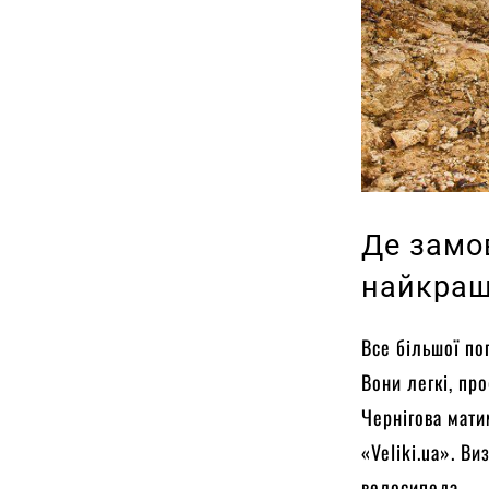
Де замо
найкращ
Все більшої по
Вони легкі, пр
Чернігова мати
«Veliki.ua». В
велосипеда.