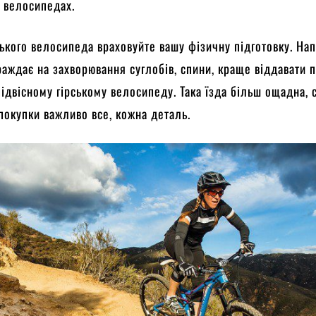
 велосипедах.
ського велосипеда враховуйте вашу фізичну підготовку. На
траждає на захворювання суглобів, спини, краще віддавати 
ідвісному гірському велосипеду. Така їзда більш ощадна, с
 покупки важливо все, кожна деталь.