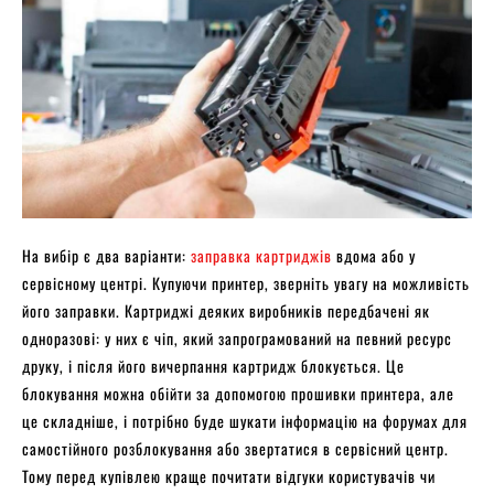
На вибір є два варіанти:
заправка картриджів
вдома або у
сервісному центрі. Купуючи принтер, зверніть увагу на можливість
його заправки. Картриджі деяких виробників передбачені як
одноразові: у них є чіп, який запрограмований на певний ресурс
друку, і після його вичерпання картридж блокується. Це
блокування можна обійти за допомогою прошивки принтера, але
це складніше, і потрібно буде шукати інформацію на форумах для
самостійного розблокування або звертатися в сервісний центр.
Тому перед купівлею краще почитати відгуки користувачів чи