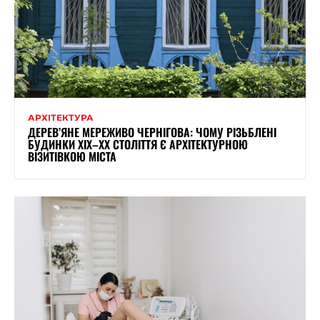
АРХІТЕКТУРА
ДЕРЕВ’ЯНЕ МЕРЕЖИВО ЧЕРНІГОВА: ЧОМУ РІЗЬБЛЕНІ
БУДИНКИ ХІХ–ХХ СТОЛІТТЯ Є АРХІТЕКТУРНОЮ
ВІЗИТІВКОЮ МІСТА