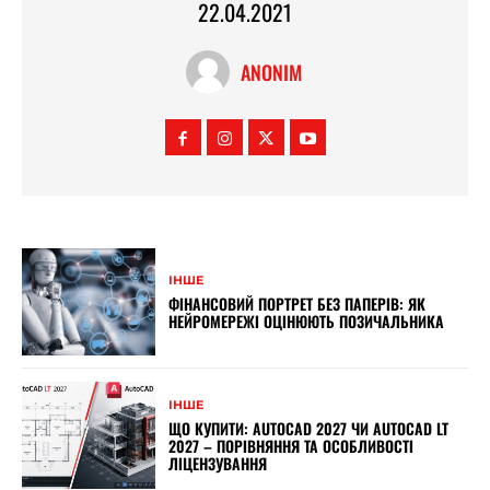
22.04.2021
ANONIM
ІНШЕ
ФІНАНСОВИЙ ПОРТРЕТ БЕЗ ПАПЕРІВ: ЯК
НЕЙРОМЕРЕЖІ ОЦІНЮЮТЬ ПОЗИЧАЛЬНИКА
ІНШЕ
ЩО КУПИТИ: AUTOCAD 2027 ЧИ AUTOCAD LT
2027 – ПОРІВНЯННЯ ТА ОСОБЛИВОСТІ
ЛІЦЕНЗУВАННЯ