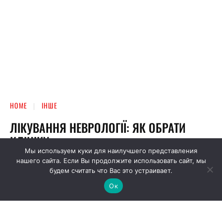
Мы используем куки для наилучшего представления
нашего сайта. Если Вы продолжите использовать сайт, мы
будем считать что Вас это устраивает.
Ок