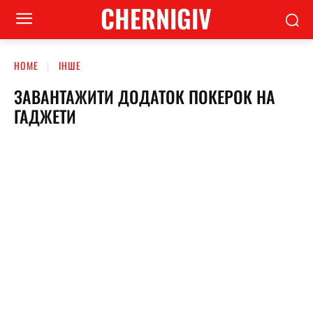
CHERNIGIV
HOME
ІНШЕ
ЗАВАНТАЖИТИ ДОДАТОК ПОКЕРОК НА
ГАДЖЕТИ