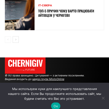
ІТ-СФЕРА
ТОП-5 ПРИЧИН ЧОМУ ВАРТО ПРАЦЮВАТИ
АЙТІВЦЕМ У ЧЕРНІГОВІ
CHERNIGIV
———→ FUTURE
© Усі права захищено. Цитування — з активним посиланням.
Видання входить до
медіа-групи MistoOnline
Мы используем куки для наилучшего представления
нашего сайта. Если Вы продолжите использовать сайт, мы
АВТОРИ
РЕКЛАМА НА САЙТІ
будем считать что Вас это устраивает.
Ок