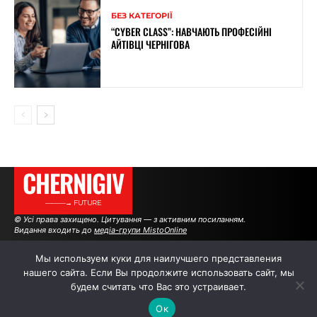
БЕЗ КАТЕГОРІЇ
“CYBER CLASS”: НАВЧАЮТЬ ПРОФЕСІЙНІ
АЙТІВЦІ ЧЕРНІГОВА
CHERNIGIV
———→ FUTURE
© Усі права захищено. Цитування — з активним посиланням.
Видання входить до
медіа-групи MistoOnline
Мы используем куки для наилучшего представления
нашего сайта. Если Вы продолжите использовать сайт, мы
АВТОРИ
РЕКЛАМА НА САЙТІ
будем считать что Вас это устраивает.
Ок