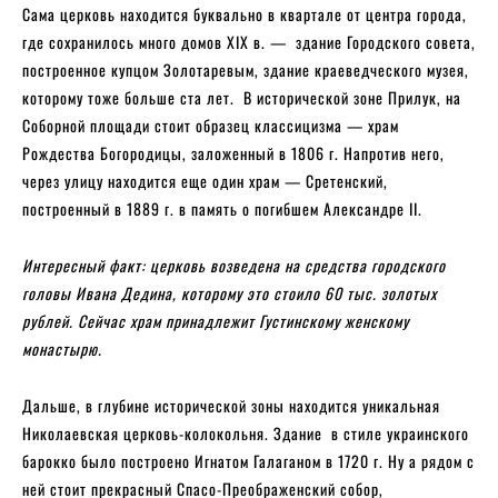
Сама церковь находится буквально в квартале от центра города,
где сохранилось много домов XIX в. — здание Городского совета,
построенное купцом Золотаревым, здание краеведческого музея,
которому тоже больше ста лет. В исторической зоне Прилук, на
Соборной площади стоит образец классицизма — храм
Рождества Богородицы, заложенный в 1806 г. Напротив него,
через улицу находится еще один храм — Сретенский,
построенный в 1889 г. в память о погибшем Александре II.
Интересный факт: церковь возведена на средства городского
головы Ивана Дедина, которому это стоило 60 тыс. золотых
рублей. Сейчас храм принадлежит Густинскому женскому
монастырю.
Дальше, в глубине исторической зоны находится уникальная
Николаевская церковь-колокольня. Здание в стиле украинского
барокко было построено Игнатом Галаганом в 1720 г. Ну а рядом с
ней стоит прекрасный Спасо-Преображенский собор,