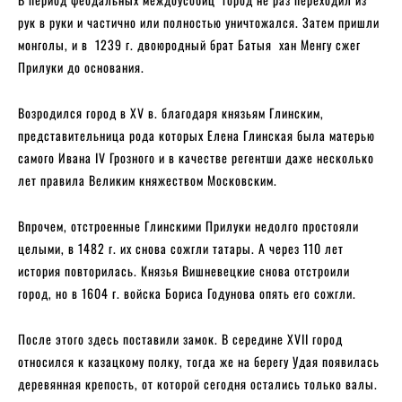
рук в руки и частично или полностью уничтожался. Затем пришли
монголы, и в 1239 г. двоюродный брат Батыя хан Менгу сжег
Прилуки до основания.
Возродился город в XV в. благодаря князьям Глинским,
представительница рода которых Елена Глинская была матерью
самого Ивана IV Грозного и в качестве регентши даже несколько
лет правила Великим княжеством Московским.
Впрочем, отстроенные Глинскими Прилуки недолго простояли
целыми, в 1482 г. их снова сожгли татары. А через 110 лет
история повторилась. Князья Вишневецкие снова отстроили
город, но в 1604 г. войска Бориса Годунова опять его сожгли.
После этого здесь поставили замок. В середине XVII город
относился к казацкому полку, тогда же на берегу Удая появилась
деревянная крепость, от которой сегодня остались только валы.