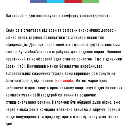
Barracuda – для поціновувачів комфорту у повсякденності
Коли світ оговтався від воєн та світових економічних депресій,
бізнес почав стрімко розвиватися та з’явився новий тип
підприємців. Для них через юний вік і цінності туфлі та костюми
вже не були обов’язковим атрибутом для ведення справ. Навпаки
практичний та комфортний одяг став пріоритетом, і це відзначили
брати Фабі. Викупивши майже безоплатне виробництво
високоякісних класичних туфель вони вирішили розгорнути на
його базі бренд під назвою
Barracuda
. Метою марки було
забезпечити прогалину в преміальному спорт-взутті для бажаючих
комплектувати свій гардероб елітними та водночас
функціональними речами. Напрямок був обраний дуже вірно, вже
через кілька років компанія впевнено займала лідируючі позиції
щодо популярності та продажу, проте в цьому заслуга не тільки
ідеї.