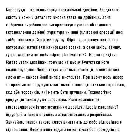
Барракуда – це насамперед ексклюзивні дизайни, бездоганна
якість у кожній деталі та висока увага до дрібниць. Хоча
фабричне виробництво використовує сучасне обладнання,
встановлення дрібної фурнітури чи інші філігранні операції досі
здійснюються майстрами вручну. Фірма застосовує виключно
натуральні матеріали найкращого зразка, а саме шкіру, замшу,
хутро. Асортимент неймовірно різноманітний. Бренд приділяє
багато уваги дизайнам, тому що на цьому будується його
позиціонування. Лейбл готує унікальні колекції, в яких кожен
елемент – самостійний витвір мистецтва. При цьому весь декор
та прийоми не порушують загальної концепції стильних кросівок,
кед або черевиків, які мають бути зручними. Технологічно
продукція також дуже розвинена. Різні компоненти
виготовляються із застосуванням досвіду лідерів спортивної
індустрії, а також власними запатентованими розробками.
Звичайно, товари такого класу вимагають до себе відповідного
відношення. Нескінченно ходити по калюжах без наслідків не