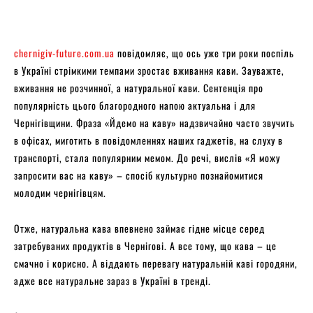
chernigiv-future.com.ua
повідомляє, що ось уже три роки поспіль
в Україні стрімкими темпами зростає вживання кави. Зауважте,
вживання не розчинної, а натуральної кави. Сентенція про
популярність цього благородного напою актуальна і для
Чернігівщини. Фраза «Йдемо на каву» надзвичайно часто звучить
в офісах, миготить в повідомленнях наших гаджетів, на слуху в
транспорті, стала популярним мемом. До речі, вислів «Я можу
запросити вас на каву» – спосіб культурно познайомитися
молодим чернігівцям.
Отже, натуральна кава впевнено займає гідне місце серед
затребуваних продуктів в Чернігові. А все тому, що кава – це
смачно і корисно. А віддають перевагу натуральній каві городяни,
адже все натуральне зараз в Україні в тренді.