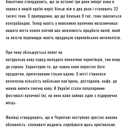
Аналітики стверджують, що за останні три роки імпорт кави в
зернах в нашій країні виріс більш ніж в два рази і становить 32
тисячі тонн. Є припущення, що ще близько 9 тис. тонн завозиться
контрабандно. Тепер навіть у невеликих вуличних магазинчиках
нашого міста кожен охочий має можливість придбати напій, який
за якістю перевищує навіть продукцію європейських мегаполісів.
При чому збільшується попит на
натуральну каву серед молодого покоління чернігівців, тим кому
до сорока. Характерно те, що чашка кави перестає бути
продуктом, приготованим тільки вдома. У місті з’явилася
величезна кількість мобільних кав’ярень, ресторанів, кафе, де
можна випити смачну каву. В Україні стали популярними
фестивалі вуличної їжі, на яких кави займає одне з лідируючих
місць.
Фахівці стверджують, що в Чернігові поступово зростає кавова
обізнаність: споживачі жадають спробувати щось оригінальне.