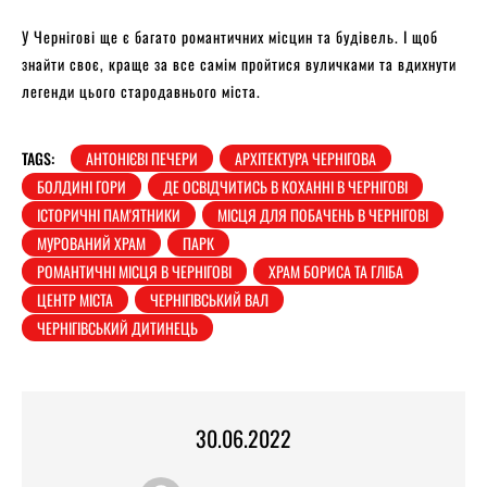
У Чернігові ще є багато романтичних місцин та будівель. І щоб
знайти своє, краще за все самім пройтися вуличками та вдихнути
легенди цього стародавнього міста.
TAGS:
АНТОНІЄВІ ПЕЧЕРИ
АРХІТЕКТУРА ЧЕРНІГОВА
БОЛДИНІ ГОРИ
ДЕ ОСВІДЧИТИСЬ В КОХАННІ В ЧЕРНІГОВІ
ІСТОРИЧНІ ПАМ'ЯТНИКИ
МІСЦЯ ДЛЯ ПОБАЧЕНЬ В ЧЕРНІГОВІ
МУРОВАНИЙ ХРАМ
ПАРК
РОМАНТИЧНІ МІСЦЯ В ЧЕРНІГОВІ
ХРАМ БОРИСА ТА ГЛІБА
ЦЕНТР МІСТА
ЧЕРНІГІВСЬКИЙ ВАЛ
ЧЕРНІГІВСЬКИЙ ДИТИНЕЦЬ
30.06.2022