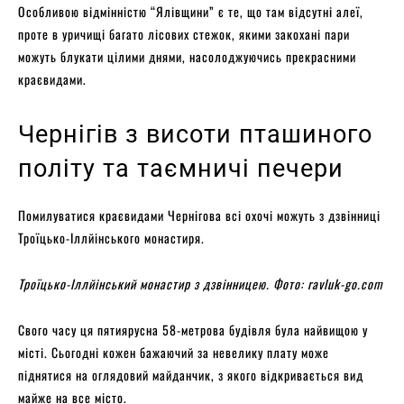
Особливою відмінністю “Ялівщини” є те, що там відсутні алеї,
проте в уричищі багато лісових стежок, якими закохані пари
можуть блукати цілими днями, насолоджуючись прекрасними
краєвидами.
Чернігів з висоти пташиного
політу та таємничі печери
Помилуватися краєвидами Чернігова всі охочі можуть з дзвінниці
Троїцько-Іллйінського монастиря.
Троїцько-Іллйінський монастир з дзвінницею. Фото: ravluk-go.com
Свого часу ця пятиярусна 58-метрова будівля була найвищою у
місті. Сьогодні кожен бажаючий за невелику плату може
піднятися на оглядовий майданчик, з якого відкривається вид
майже на все місто.