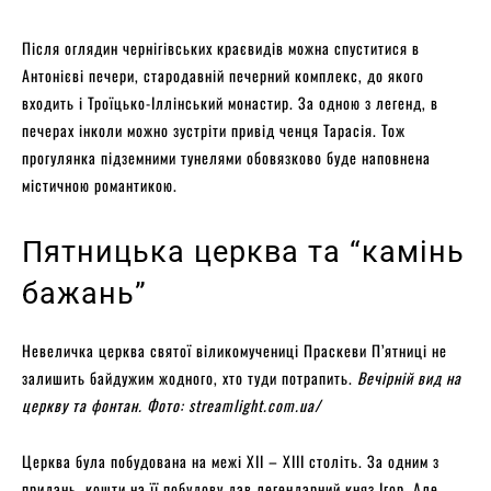
Після оглядин чернігівських краєвидів можна спуститися в
Антонієві печери, стародавній печерний комплекс, до якого
входить і Троїцько-Іллінський монастир. За одною з легенд, в
печерах інколи можно зустріти привід ченця Тарасія. Тож
прогулянка підземними тунелями обовязково буде наповнена
містичною романтикою.
Пятницька церква та “камінь
бажань”
Невеличка церква святої віликомучениці Праскеви П’ятниці не
залишить байдужим жодного, хто туди потрапить.
Вечірній вид на
церкву та фонтан. Фото: streamlight.com.ua/
Церква була побудована на межі XII – XIII століть. За одним з
придань, кошти на її побудову дав легендарний княз Ігор. Але