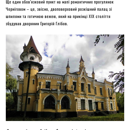
Ще один обов’язковий пункт на мапі романтичних прогулянок
Черніговом – це, звісно, двоповерховий розкішний палац зі
шпилями та готичною вежею, який на прикінці XIX століття
збудував дворянин Григорій Глібов.