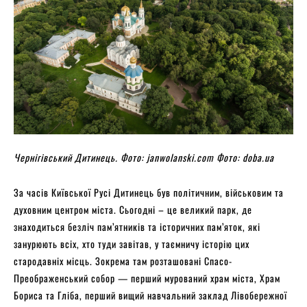
Чернігівський Дитинець. Фото: janwolanski.com Фото: doba.ua
За часів Київської Русі Дитинець був політичним, військовим та
духовним центром міста. Сьогодні – це великий парк, де
знаходиться безліч пам’ятників та історичних пам’яток, які
занурюють всіх, хто туди завітав, у таємничу історію цих
стародавніх місць. Зокрема там розташовані Спасо-
Преображенський собор — перший мурований храм міста, Храм
Бориса та Гліба, перший вищий навчальний заклад Лівобережної