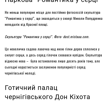
Не меньш популярне місце для постійних фотосессій скульптура
“Романтика у серці”, що знаходиться у сквері Миколи Попудренка
неподалік від Красної площі.
Скульптура “Романтика у серці”.
Фото: dost.mistaua.com.
Це невеличка садова лавочка над якою гілки дерев сплелися у
силует серця, а десь серед гілочок сховався купідон. Скульптура
відносно нова – була встановлена лише десять років тому, але
сьогодні корустиється заслуженою популярністі серед
чернігівської молоді.
Готичний палац
чернігівського Дон Кіхота