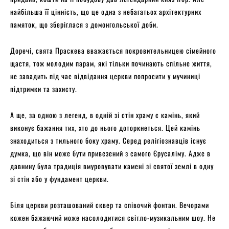
найбільша її цінність, що це одна з небагатьох архітектурних
памяток, що зберіглася з домонгольської доби.
Доречі, свята Праскева вважається покровительницею сімейного
щастя, тож молодим парам, які тільки починають спільне життя,
не завадить під час відвідання церкви попросити у мучиниці
підтримки та захисту.
А ще, за одною з легенд, в одній зі стін храму є камінь, який
виконує бажання тих, хто до нього доторкнеться. Цей камінь
знаходиться з тильного боку храму. Серед релігіознавців існує
думка, що він може бути привезений з самого Єрусаліму. Адже в
давнину була традиція вмуровувати камені зі святої землі в одну
зі стін або у фундамент церкви.
Біля церкви розташований сквер та співочий фонтан. Вечорами
кожен бажаючий може насолодитися світло-музикальним шоу. Не