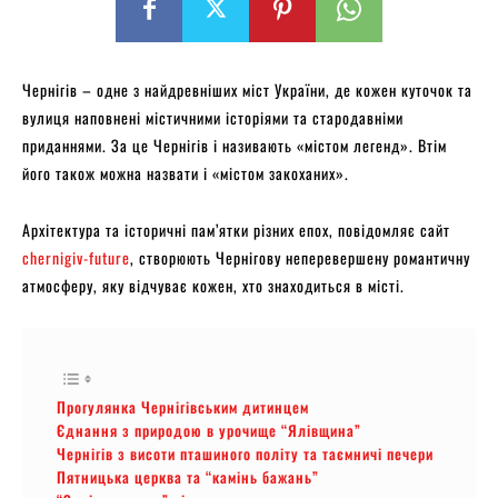
Чернігів – одне з найдревніших міст України, де кожен куточок та
вулиця наповнені містичними історіями та стародавніми
приданнями. За це Чернігів і називають «містом легенд». Втім
його також можна назвати і «містом закоханих».
Архітектура та історичні пам’ятки різних епох, повідомляє сайт
chernigiv-future
, створюють Чернігову неперевершену романтичну
атмосферу, яку відчуває кожен, хто знаходиться в місті.
Прогулянка Чернігівським дитинцем
Єднання з природою в урочище “Ялівщина”
Чернігів з висоти пташиного політу та таємничі печери
Пятницька церква та “камінь бажань”