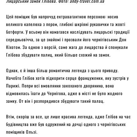
Лицарський замок Глібова. Фото: andy-travel.com.ua
Цей поміщик був напрочуд ектравагантною персоною: носив
великого капелюха з пером, глибокі шкріяні рукавички та жовті
ботфорти. У всьому він намагався наслідувать лицарьскі традиції
середньовічча, за це знайомі і прозвали його чернігівським Дон
Кіхотом. За одною з версій, саме жага до лицарства й спонукали
Глібова збудувати палиц, який більше схожий на замок.
Однак, є й інша більш романтична легенда з цього приводу.
Начебто Глібов хотів підкорити серце француженки, яку зустрів у
Парижі. Попри всі вмовляння закоханого дворянина, вона
відмовилась їхати до Чернігова, адже в місті не було жодного
замку. От він і розпорядився збудувати такий палац.
Втім, скоріш за все, це лише красива легенда, адже Глібов на час
будівництва вже був одружений на дочці одного з чернігівських
поміщиків Ользі.