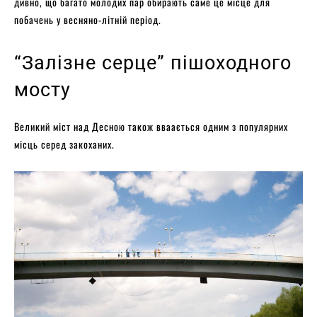
дивно, що багато молодих пар обирають саме це місце для
побачень у весняно-літній період.
“Залізне серце” пішоходного
мосту
Великий міст над Десною також вваається одним з популярних
місць серед закоханих.