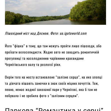
Пішохідний міст над Десною. Фото: ua.igotoworld.com
Його “фішка” в тому, що там можуть пройти лише пішоходи, або
проїхати велосепидисти. Жодне авто не завадить романтичній
прогулянці та насолодженню чарівними краєвидами
Чернігівського валу та розлогої ріки.
Окрім того на мосту встановлене “залізне серце”, на яке хлопці
та дівчата вішають замочки в знак своїх міцних почуттів. Тож,
певно, немає жодної закоханої пари у Чернігові, яка б там не
побувала і не зробила фото з “залізним серцем”.
Паркова “Романтика у серці”