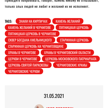
Приходите попробовать, говорят, камень никому не отказывает,
только злых людей не любит и желаний их не исполняет.
TAGS:
ЗНАКИ НА КИРПИЧАХ
КАМЕНЬ ЖЕЛАНИЙ
КАМЕНЬ ЖЕЛАНИЙ В ЧЕРНИГОВЕ
ПЯТНИЦКАЯ ЦЕРКОВЬ
ПЯТНИЦКАЯ ЦЕРКОВЬ В ЧЕРНИГОВЕ
СКВЕР БОГДАНА ХМЕЛЬНИЦКОГО
СТАРИННАЯ ЦЕРКОВЬ
СТАРИННАЯ ЦЕРКОВЬ НА ЧЕРНИГОВЩИНЕ
ХРАМЫ В ЧЕРНИГОВЕ
ХРАМЫ В ЧЕРНИГОВСКИЙ ОБЛАСТИ
ЦЕРКВИ В ЧЕРНИГОВЕ
ЦЕРКОВЬ МОСКОВСКОГО ПАТРИАРХАТА
ЦЕРКОВЬ СВЯТОЙ ПАРАСКЕВЫ
ЧЕРНИГОВСКИЕ ХРАМЫ
ЧЕРНИГОВСКИЕ ЧЕРКВИ
31.05.2021