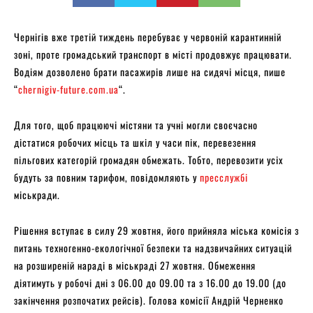
Чернігів вже третій тиждень перебуває у червоній карантинній
зоні, проте громадський транспорт в місті продовжує працювати.
Водіям дозволено брати пасажирів лише на сидячі місця, пише
“
chernigiv-future.com.ua
“.
Для того, щоб працюючі містяни та учні могли своєчасно
дістатися робочих місць та шкіл у часи пік, перевезення
пільгових категорій громадян обмежать. Тобто, перевозити усіх
будуть за повним тарифом, повідомляють у
пресслужбі
міськради.
Рішення вступає в силу 29 жовтня, його прийняла міська комісія з
питань техногенно-екологічної безпеки та надзвичайних ситуацій
на розширеній нараді в міськраді 27 жовтня. Обмеження
діятимуть у робочі дні з 06.00 до 09.00 та з 16.00 до 19.00 (до
закінчення розпочатих рейсів). Голова комісії Андрій Черненко