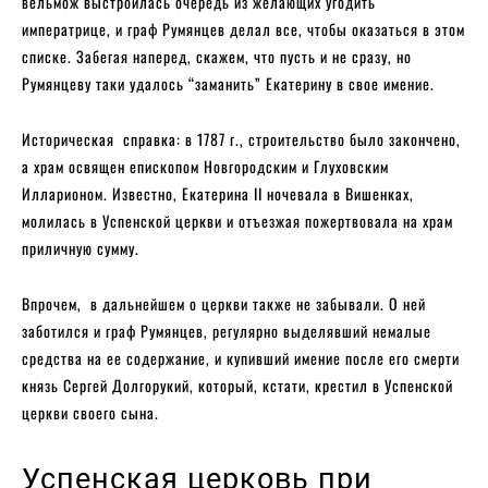
вельмож выстроилась очередь из желающих угодить
императрице, и граф Румянцев делал все, чтобы оказаться в этом
списке. Забегая наперед, скажем, что пусть и не сразу, но
Румянцеву таки удалось “заманить” Екатерину в свое имение.
Историческая справка: в 1787 г., строительство было закончено,
а храм освящен епископом Новгородским и Глуховским
Илларионом. Известно, Екатерина II ночевала в Вишенках,
молилась в Успенской церкви и отъезжая пожертвовала на храм
приличную сумму.
Впрочем, в дальнейшем о церкви также не забывали. О ней
заботился и граф Румянцев, регулярно выделявший немалые
средства на ее содержание, и купивший имение после его смерти
князь Сергей Долгорукий, который, кстати, крестил в Успенской
церкви своего сына.
Успенская церковь при