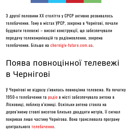
З другої половини XX століття у СРСР активно розвивалось
телебачення. Тому в містах УРСР, зокрема в Чернігові, почали
будувати телевежі – високі конструкції, що забезпечували
передачу телекомунікацій та радіомовлення, зокрема
телебачення. Більше на
chernigiv-future.com.ua
.
Поява повноцінної телевежі
в Чернігові
У Чернігові не відразу з’явилась повноцінна телевежа. На початку
1950-х телебачення та
радіо
в місті забезпечувала антена в
Лісковиці, поблизу в’язниці. Оскільки антена стояла на
дерев’яному стовпі висотою близько двадцяти метрів, її сигнал
покривав лише частину Чернігова. Вона транслювала програму
центрального
телебачення
.