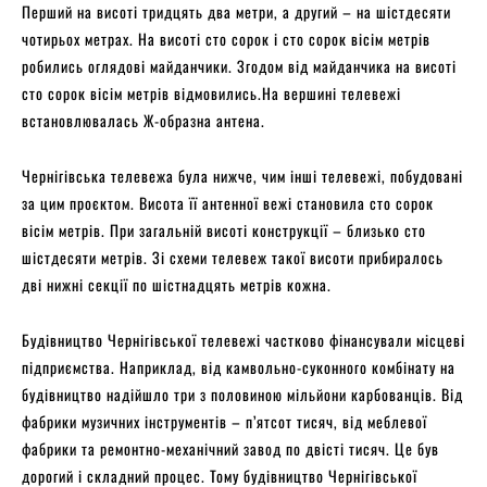
Перший на висоті тридцять два метри, а другий – на шістдесяти
чотирьох метрах. На висоті сто сорок і сто сорок вісім метрів
робились оглядові майданчики. Згодом від майданчика на висоті
сто сорок вісім метрів відмовились.На вершині телевежі
встановлювалась Ж-образна антена.
Чернігівська телевежа була нижче, чим інші телевежі, побудовані
за цим проєктом. Висота її антенної вежі становила сто сорок
вісім метрів. При загальній висоті конструкції – близько сто
шістдесяти метрів. Зі схеми телевеж такої висоти прибиралось
дві нижні секції по шістнадцять метрів кожна.
Будівництво Чернігівської телевежі частково фінансували місцеві
підприємства. Наприклад, від камвольно-суконного комбінату на
будівництво надійшло три з половиною мільйони карбованців. Від
фабрики музичних інструментів – п’ятсот тисяч, від меблевої
фабрики та ремонтно-механічний завод по двісті тисяч. Це був
дорогий і складний процес. Тому будівництво Чернігівської