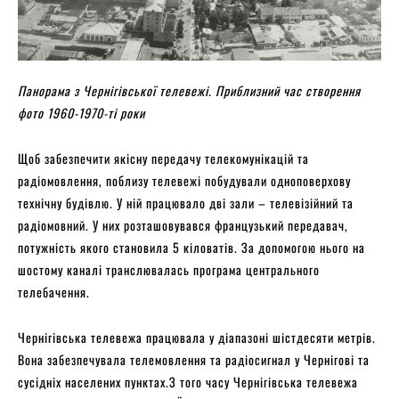
Панорама з Чернігівської телевежі. Приблизний час створення
фото 1960-1970-ті роки
Щоб забезпечити якісну передачу телекомунікацій та
радіомовлення, поблизу телевежі побудували одноповерхову
технічну будівлю. У ній працювало дві зали – телевізійний та
радіомовний. У них розташовувався французький передавач,
потужність якого становила 5 кіловатів. За допомогою нього на
шостому каналі транслювалась програма центрального
телебачення.
Чернігівська телевежа працювала у діапазоні шістдесяти метрів.
Вона забезпечувала телемовлення та радіосигнал у Чернігові та
сусідніх населених пунктах.З того часу Чернігівська телевежа