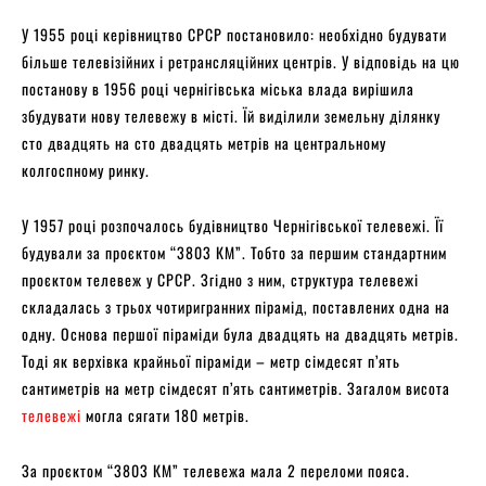
У 1955 році керівництво СРСР постановило: необхідно будувати
більше телевізійних і ретрансляційних центрів. У відповідь на цю
постанову в 1956 році чернігівська міська влада вирішила
збудувати нову телевежу в місті. Їй виділили земельну ділянку
сто двадцять на сто двадцять метрів на центральному
колгоспному ринку.
У 1957 році розпочалось будівництво Чернігівської телевежі. Її
будували за проєктом “3803 КМ”. Тобто за першим стандартним
проєктом телевеж у СРСР. Згідно з ним, структура телевежі
складалась з трьох чотиригранних пірамід, поставлених одна на
одну. Основа першої піраміди була двадцять на двадцять метрів.
Тоді як верхівка крайньої піраміди – метр сімдесят п’ять
сантиметрів на метр сімдесят п’ять сантиметрів. Загалом висота
телевежі
могла сягати 180 метрів.
За проєктом “3803 КМ” телевежа мала 2 переломи пояса.