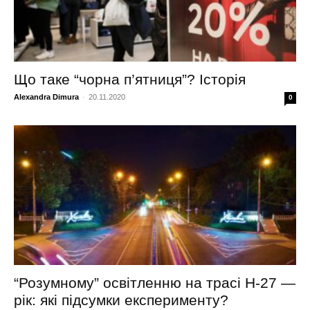
Що таке “чорна п’ятниця”? Історія
Alexandra Dimura
-
20.11.2020
0
“Розумному” освітленню на трасі Н-27 —
рік: які підсумки експерименту?