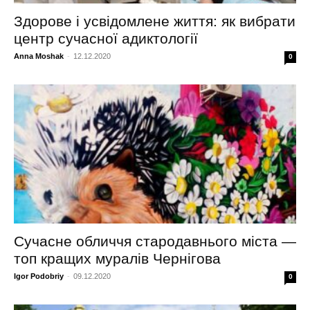
Здорове і усвідомлене життя: як вибрати
центр сучасної адиктології
Anna Moshak
-
12.12.2020
0
Сучасне обличчя стародавнього міста —
топ кращих муралів Чернігова
Igor Podobriy
-
09.12.2020
0