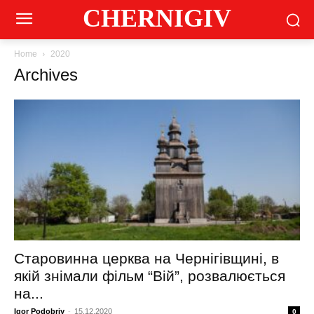
CHERNIGIV
Home
2020
Archives
Старовинна церква на Чернігівщині, в
якій знімали фільм “Вій”, розвалюється
на...
Igor Podobriy
-
15.12.2020
0