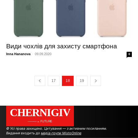
Види чохлів для захисту смартфона
Inna Hananova
-
09.09.2020
0
17
18
19
CHERNIGIV
———→ FUTURE
© Усі права захищено. Цитування — з активним посиланням.
Видання входить до
медіа-групи MistoOnline