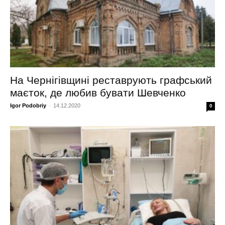
На Чернігівщині реставрують графський
маєток, де любив бувати Шевченко
Igor Podobriy
-
14.12.2020
0