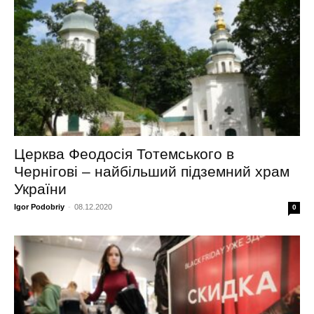
Церква Феодосія Тотемського в
Чернігові – найбільший підземний храм
України
Igor Podobriy
-
08.12.2020
0