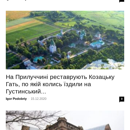
На Прилуччині реставрують Козацьку
Гать, по якій колись їздили на
Густинський...
Igor Podobriy
-
15.12.2020
0