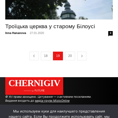
Троїцька церква у старому Білоусі
Inna Hananova
-
27.01.2020
0
18
19
20
CHERNIGIV
———→ FUTURE
© Усі права захищено. Цитування — з активним посиланням.
Видання входить до
медіа-групи MistoOnline
Мы используем куки для наилучшего представления
АВТОРИ
РЕКЛАМА НА САЙТІ
нашего сайта. Если Вы продолжите использовать сайт, мы