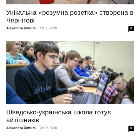
Унікальна «розумна розетка» створена в
Чернігові
Alexandra Dimura
-
29.05.2020
0
Шведсько-українська школа готує
айтішників
Alexandra Dimura
-
29.05.2020
0