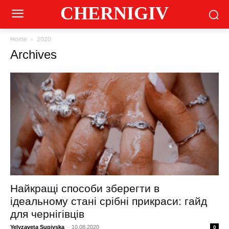
CHERNIGIV
Home
2020
Archives
Найкращі способи зберегти в
ідеальному стані срібні прикраси: гайд
для чернігівців
Yelyzaveta Supivska
-
10.08.2020
0