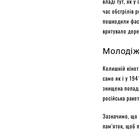
владі тут, як 
час обстрілів р
пошкодили фаса
врятувало дере
Молодіж
Колишній кінот
само як і у 194
знищена попада
російська ракет
Зазначимо, що 
пам’яток, щоб п