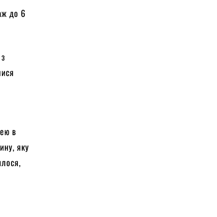
аж до 6
 з
лися
лею в
ину, яку
илося,