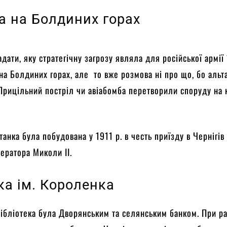
а на Болдиних горах
адати, яку стратегічну загрозу являла для російської армії
 на Болдиних горах, але то вже розмова ні про що, бо альт
Прицільний постріл чи авіабомба перетворили споруду на 
танка була побудована у 1911 р. в честь приїзду в Чернігів
ператора Миколи II.
ка ім. Короленка
бібліотека була Дворянським та селянським банком. При р