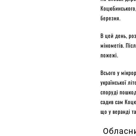
Коцюбинського,
березня.
В цей день, ро
мінометів. Піс
пожежі.
Всього у мікро
української лі
споруді пошкод
садив сам Коцю
що у веранді т
Обласни