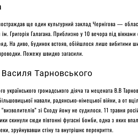
а
 постраждав ще один культурний заклад Чернігова — обла
 ім. Григорія Галагана. Приблизно у 10 вечора під вікнами
ряд. На диво, будинок встояв, обійшлося лише вибитими 
проводки. Пожежу швидко загасили.
 Василя Тарновського
го українського громадського діяча та мецената В.В Тарно
більшовицької навали, радянсько-німецької війни, а от вціл
ї “визволителів” зі Сходу йому не судилося. 11 травня росі
ки скинули сюди півтонні фугасні бомби, одна з яких впа
теки, зруйнувавши стіну та внутрішнє перекриття.