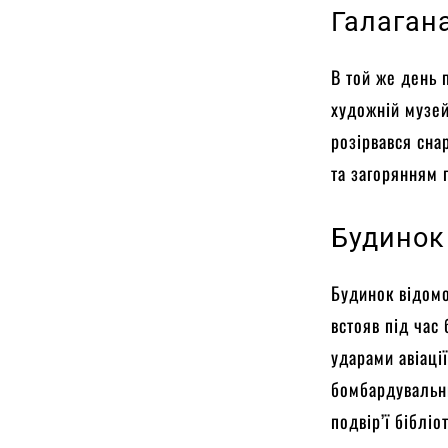
Галаган
В той же день
художній музей
розірвався сна
та загорянням 
Будинок
Будинок відомо
встояв під час 
ударами авіаці
бомбардувальни
подвір’ї бібліо