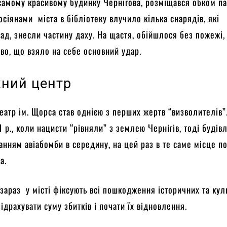
у самому красивому будинку Чернігова, розміщався обком пар
осіянами міста в бібліотеку влучило кілька снарядів, які
д, знесли частину даху. На щастя, обійшлося без пожежі,
во, що взяло на себе основний удар.
ний центр
еатр ім. Щорса став однією з перших жертв “визволителів”.
1 р., коли нацисти “рівняли” з землею Чернігів, тоді будів
нням авіабомби в середину, на цей раз в те саме місце п
а.
зараз у місті фіксують всі пошкодження історичних та кул
ідрахувати суму збитків і почати їх відновлення.