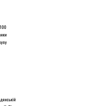
 100
анки
купу
адянській