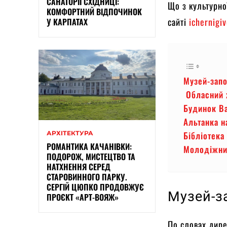
САНАТОРІЇ СХІДНИЦІ:
Що з культурно
КОМФОРТНИЙ ВІДПОЧИНОК
сайті
ichernigi
У КАРПАТАХ
Музей-зап
Обласний х
Будинок В
Альтанка н
АРХІТЕКТУРА
Бібліотека
РОМАНТИКА КАЧАНІВКИ:
Молодіжни
ПОДОРОЖ, МИСТЕЦТВО ТА
НАТХНЕННЯ СЕРЕД
СТАРОВИННОГО ПАРКУ.
СЕРГІЙ ЦЮПКО ПРОДОВЖУЄ
Музей-з
ПРОЄКТ «АРТ-ВОЯЖ»
По словах дире