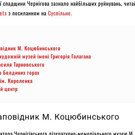
ї спадщини Чернігова зазнало найбільших руйнувань, чита
vets
з посиланням на
Суспільне.
овідник М. Коцюбинського
удожній музей імені Григорія Галагана
асиля Тарновського
а Болдиних горах
 ім. Короленка
й центр
аповідник М. Коцюбинського
ктора Чернігівського літературно-меморіального музею М.