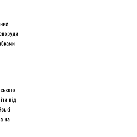
сний
 споруди
шибками
вського
іти під
йські
ла на