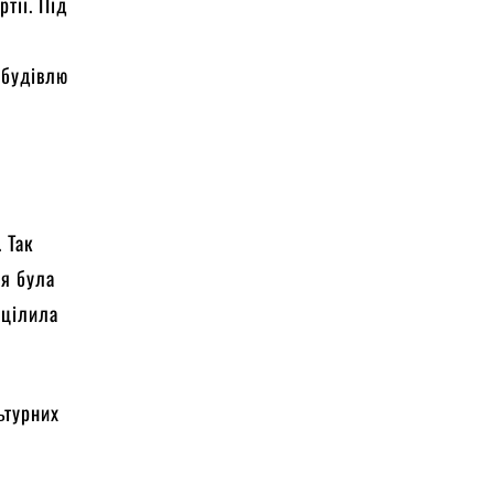
тії. Під
 будівлю
 Так
ля була
оцілила
ьтурних