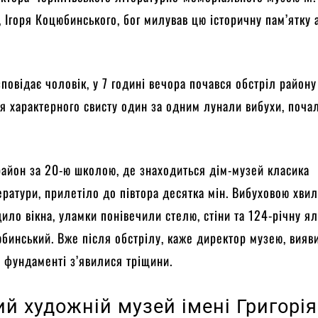
 Ігоря Коцюбинського, бог милував цю історичну пам’ятку 
зповідає чоловік, у 7 годині вечора почався обстріл району
ля характерного свисту один за одним лунали вибухи, поча
район за 20-ю школою, де знаходиться дім-музей класика
тератури, прилетіло до півтора десятка мін. Вибуховою хви
ило вікна, уламки понівечили стелю, стіни та 124-річну ял
бинський. Вже після обстрілу, каже директор музею, вияв
а фундаменті з’явилися тріщини.
й художній музей імені Григорія